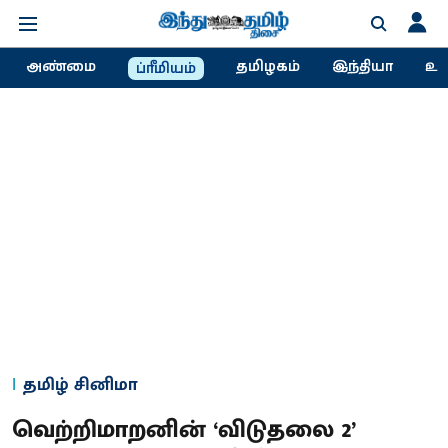
அண்மை
தமிழகம்
இந்தியா
உல
ப்ரீமியம்
தமிழ் சினிமா
வெற்றிமாறனின் ‘விடுதலை 2’