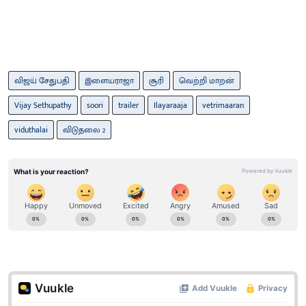
விஜய் சேதுபதி
இளையராஜா
சூரி
வெற்றி மாறன்
Vijay Sethupathy
soori
trailer
Ilayaraaja
vetrimaaran
viduthalai
விடுதலை 2