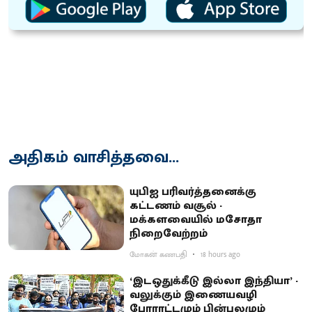
அதிகம் வாசித்தவை...
யுபிஐ பரிவர்த்தனைக்கு
கட்டணம் வசூல் -
மக்களவையில் மசோதா
நிறைவேற்றம்
மோகன் கணபதி
18 hours ago
‘இடஒதுக்கீடு இல்லா இந்தியா’ -
வலுக்கும் இணையவழி
போராட்டமும் பின்புலமும்