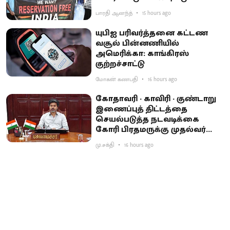
பாரதி ஆனந்த்
15 hours ago
யுபிஐ பரிவர்த்தனை கட்டண
வசூல் பின்னணியில்
அமெரிக்கா: காங்கிரஸ்
குற்றச்சாட்டு
மோகன் கணபதி
16 hours ago
கோதாவரி - காவிரி - குண்டாறு
இணைப்புத் திட்டத்தை
செயல்படுத்த நடவடிக்கை
கோரி பிரதமருக்கு முதல்வர்
விஜய் கடிதம்
மு.சக்தி
16 hours ago