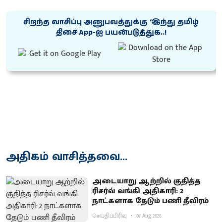
சிறந்த வாசிப்பு அனுபவத்துக்கு ‘இந்து தமிழ்
திசை App-ஐ பயன்படுத்துக..!
அதிகம் வாசித்தவை...
அடையாறு ஆற்றில் குதித்த
ரிசர்வ் வங்கி அதிகாரி: 2
நாட்களாக தேடும் பணி தீவிரம்
செய்திப்பிரிவு
07 Aug 2026