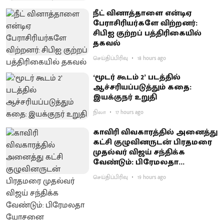
நீட் வினாத்தாளை என்டிஏ
பேராசிரியர்களே விற்றனர்:
சிபிஐ குற்றப் பத்திரிகையில்
தகவல்
செய்திப்பிரிவு
18 hours ago
‘மூடர் கூடம் 2’ படத்தில்
ஆச்சரியப்படுத்​தும் கதை:
இயக்குநர் உறுதி
நிலா
17 hours ago
காவிரி விவகாரத்தில் அனைத்து
கட்சி குழுவினருடன் பிரதமரை
முதல்வர் விஜய் சந்திக்க
வேண்டும்: பிரேமலதா
யோசனை
செய்திப்பிரிவு
19 hours ago