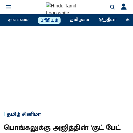
அண்மை
தமிழகம்
இந்தியா
உல
ப்ரீமியம்
தமிழ் சினிமா
பொங்கலுக்கு அஜித்தின் ‘குட் பேட்