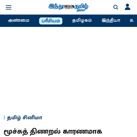
அண்மை
தமிழகம்
இந்தியா
உல
ப்ரீமியம்
தமிழ் சினிமா
மூச்சுத் திணறல் காரணமாக