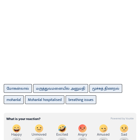
மோகன்லால்
மருத்துவமனையில் அனுமதி
மூச்சுத் திணறல்
mohanlal
Mohanlal hospitalised
breathing issues