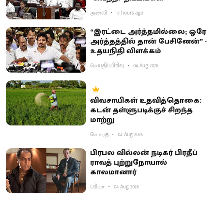
அனலி
17 hours ago
“இரட்டை அர்த்தமில்லை; ஒரே
அர்த்தத்தில் தான் பேசினேன்” -
உதயநிதி விளக்கம்
செய்திப்பிரிவு
04 Aug 2026
விவசாயிகள் உதவித்தொகை:
கடன் தள்ளுபடிக்குச் சிறந்த
மாற்று
செ.சரத்
04 Aug 2026
பிரபல வில்லன் நடிகர் பிரதீப்
ராவத் புற்றுநோயால்
காலமானார்
ப்ரியா
04 Aug 2026