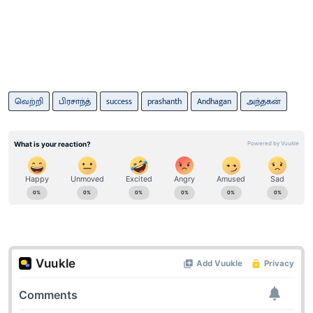
வெற்றி
பிரசாந்த்
success
prashanth
Andhagan
அந்தகன்