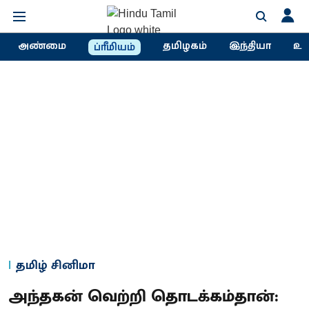
அண்மை
தமிழகம்
இந்தியா
உல
ப்ரீமியம்
தமிழ் சினிமா
அந்தகன் வெற்றி தொடக்கம்தான்: