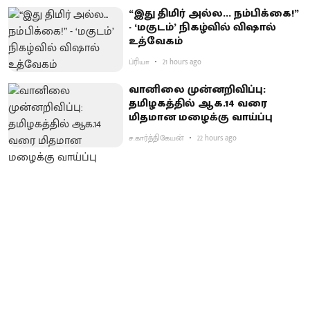
“இது திமிர் அல்ல... நம்பிக்கை!”
- ‘மகுடம்’ நிகழ்வில் விஷால்
உத்வேகம்
ப்ரியா
21 hours ago
வானிலை முன்னறிவிப்பு:
தமிழகத்தில் ஆக.14 வரை
மிதமான மழைக்கு வாய்ப்பு
ச.கார்த்திகேயன்
22 hours ago