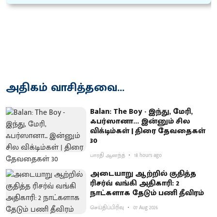
அதிகம் வாசித்தவை...
Balan: The Boy - இந்து, மேரி,
ஃபர்ஸானா... இன்னும் சில
விக்டிம்கள் | திரை தேவதைகள்
30
பாரதி ஆனந்த்
18 hours ago
அடையாறு ஆற்றில் குதித்த
ரிசர்வ் வங்கி அதிகாரி: 2
நாட்களாக தேடும் பணி தீவிரம்
செய்திப்பிரிவு
07 Aug 2026