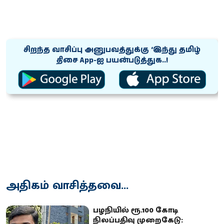
சிறந்த வாசிப்பு அனுபவத்துக்கு ‘இந்து தமிழ்
திசை App-ஐ பயன்படுத்துக..!
அதிகம் வாசித்தவை...
பழநியில் ரூ.100 கோடி
நிலப்பதிவு முறைகேடு: