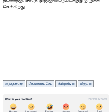
நடக்கிறது. அதை முடித்துவிட்டு,படக்குழு துருக்கி
செல்கிறது.
ஹைதராபாத்
பிரம்மாண்ட செட்
Thalapathy 68
விஜய் 68