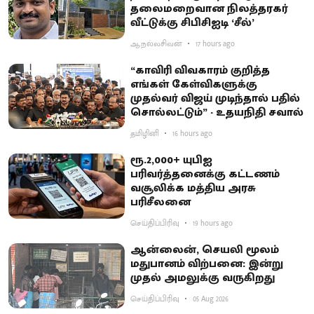
தலைமறைவான நிலத்தரகர்
வீட்டுக்கு சிபிசிஐடி ‘சீல்’
ஆ.நல்லசிவன்
17 hours ago
“காவிரி விவகாரம் குறித்த
எங்கள் கேள்விகளுக்கு
முதல்வர் விஜய் முடிந்தால் பதில்
சொல்லட்டும்” - உதயநிதி சவால்
தமிழினி
16 hours ago
ரூ.2,000+ யுபிஐ
பரிவர்த்தனைக்கு கட்டணம்
வசூலிக்க மத்திய அரசு
பரிசீலனை
செய்திப்பிரிவு
19 hours ago
ஆன்லைன், செயலி மூலம்
மதுபானம் விற்பனை: இன்று
முதல் அமலுக்கு வருகிறது
செய்திப்பிரிவு
05 Aug 2026