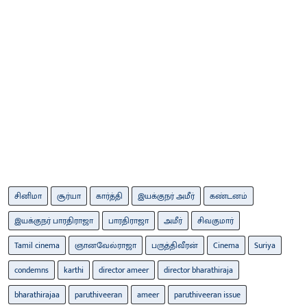
சினிமா
சூர்யா
கார்த்தி
இயக்குநர் அமீர்
கண்டனம்
இயக்குநர் பாரதிராஜா
பாரதிராஜா
அமீர்
சிவகுமார்
Tamil cinema
ஞானவேல்ராஜா
பருத்திவீரன்
Cinema
Suriya
condemns
karthi
director ameer
director bharathiraja
bharathirajaa
paruthiveeran
ameer
paruthiveeran issue