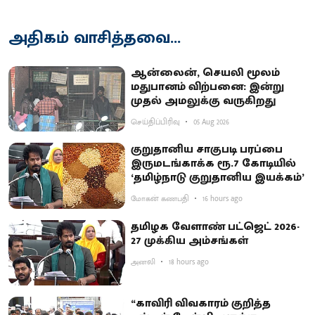
அதிகம் வாசித்தவை...
ஆன்லைன், செயலி மூலம்
மதுபானம் விற்பனை: இன்று
முதல் அமலுக்கு வருகிறது
செய்திப்பிரிவு
05 Aug 2026
குறுதானிய சாகுபடி பரப்பை
இருமடங்காக்க ரூ.7 கோடியில்
‘தமிழ்நாடு குறுதானிய இயக்கம்’
மோகன் கணபதி
16 hours ago
தமிழக வேளாண் பட்ஜெட் 2026-
27 முக்கிய அம்சங்கள்
அனலி
18 hours ago
“காவிரி விவகாரம் குறித்த