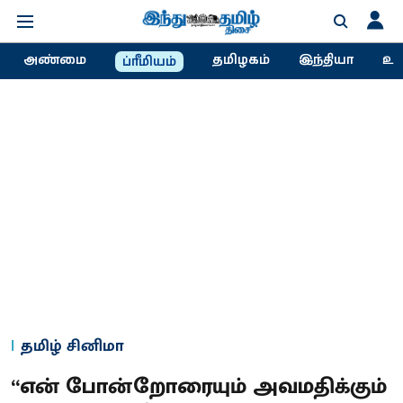
அண்மை
தமிழகம்
இந்தியா
உல
ப்ரீமியம்
தமிழ் சினிமா
“என் போன்றோரையும் அவமதிக்கும்