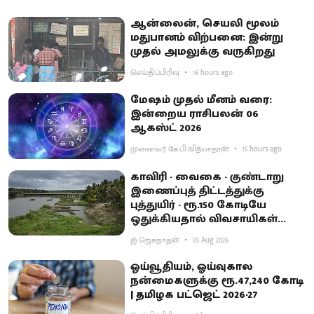
ஆன்லைன், செயலி மூலம்
மதுபானம் விற்பனை: இன்று
முதல் அமலுக்கு வருகிறது
செய்திப்பிரிவு
16 hours ago
மேஷம் முதல் மீனம் வரை:
இன்றைய ராசிபலன் 06
ஆகஸ்ட் 2026
முனைவர் கே.பி.வித்யாதரன்
15 hours ago
காவிரி - வைகை - குண்டாறு
இணைப்புத் திட்டத்துக்கு
புத்துயிர் - ரூ.150 கோடியே
ஒதுக்கியதால் விவசாயிகள்
ஏமாற்றம்
இ.ஜெகநாதன்
05 Aug 2026
ஓய்வூதியம், ஓய்வுகால
நன்மைகளுக்கு ரூ.47,240 கோடி
| தமிழக பட்ஜெட் 2026-27