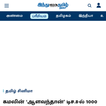
அண்மை
தமிழகம்
இந்தியா
உல
ப்ரீமியம்
தமிழ் சினிமா
கமலின் ‘ஆளவந்தான்’ டிச.8-ல் 1000