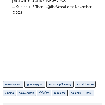
pic.twitter.com/xrNEw5CPX9
— Kalaippuli S Thanu (@theVcreations)
November
17, 2023
கமல்ஹாசன்
ஆளவந்தான்
கலைப்புலி தாணு
Kamal Haasan
Cinema
aalavandhan
ரீ ரிலீஸ்
re release
Kalaippuli S Thanu