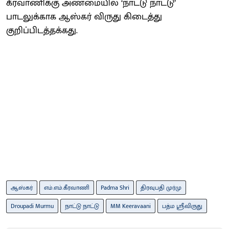
கீரவாணிக்கு அண்மையில் ‘நாட்டு நாட்டு’
பாடலுக்காக ஆஸ்கர் விருது கிடைத்து
குறிப்பிடத்தக்கது.
ஆஸ்கர்
எம்.எம்.கீரவாணி
Padma Shri
திரவுபதி முர்மு
Droupadi Murmu
நாட்டு நாட்டு
MM Keeravaani
பத்ம ஸ்ரீவிருது