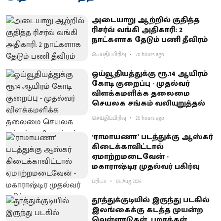
அடையாறு ஆற்றில் குதித்த
ரிசர்வ் வங்கி அதிகாரி: 2
நாட்களாக தேடும் பணி தீவிரம்
செய்திப்பிரிவு
20 hours ago
ஓய்வூதியத்துக்கு ரூ.14 ஆயிரம்
கோடி குறைப்பு - முதல்வர்
விளக்கமளிக்க தலைமை
செயலக சங்கம் வலியுறுத்தல்
செய்திப்பிரிவு
20 hours ago
‘ராமாயணா’ படத்துக்கு ஆஸ்கர்
கிடைக்காவிட்டால்
ஏமாற்றமடைவேன் -
மகாராஷ்டிர முதல்வர் பகிர்வு
ப்ரியா
06 Aug 2026
தூத்துக்குடியில் இருந்து படகில்
இலங்கைக்கு கடத்த முயன்ற
வெள்ளாடுகள், புறாக்கள்