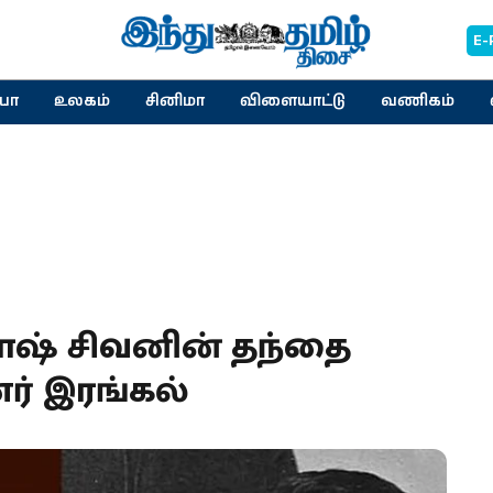
E-
யா
உலகம்
சினிமா
விளையாட்டு
வணிகம்
ோஷ் சிவனின் தந்தை
ர் இரங்கல்