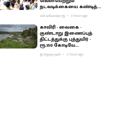
வெளியேற்றும்
நடவடிக்கையை கண்டித்து
ஆர்ப்பாட்டம்
என்.கணேஷ்ராஜ்
21 hours ago
காவிரி - வைகை -
குண்டாறு இணைப்புத்
திட்டத்துக்கு புத்துயிர் -
ரூ.150 கோடியே
ஒதுக்கியதால் விவசாயிகள்
இ.ஜெகநாதன்
17 hours ago
ஏமாற்றம்