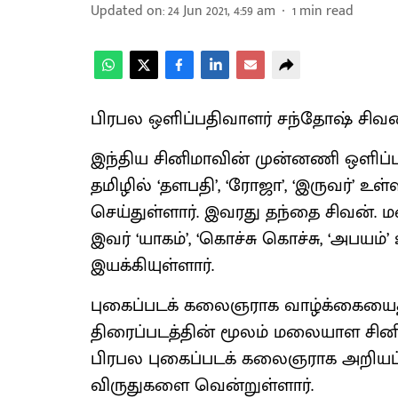
Updated on
:
24 Jun 2021, 4:59 am
1
min read
பிரபல ஒளிப்பதிவாளர் சந்தோஷ் சிவன
இந்திய சினிமாவின் முன்னணி ஒளிப்ப
தமிழில் ‘தளபதி’, ‘ரோஜா’, ‘இருவர்’ உள
செய்துள்ளார். இவரது தந்தை சிவன்
இவர் ‘யாகம்’, ‘கொச்சு கொச்சு, ‘அபய
இயக்கியுள்ளார்.
புகைப்படக் கலைஞராக வாழ்க்கையைத்
திரைப்படத்தின் மூலம் மலையாள சினி
பிரபல புகைப்படக் கலைஞராக அறியப்
விருதுகளை வென்றுள்ளார்.