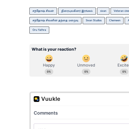
சந்தோஷ் சிவன்
திரையுலகினர் இரங்கல்
sivan
Veteran cin
சந்தோஷ் சிவனின் தந்தை மறைவு
Sivan Studios
Chemeen
Oru Yathra