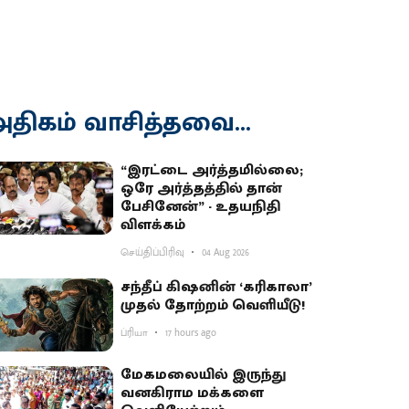
திகம் வாசித்தவை...
“இரட்டை அர்த்தமில்லை;
ஒரே அர்த்தத்தில் தான்
பேசினேன்” - உதயநிதி
விளக்கம்
செய்திப்பிரிவு
04 Aug 2026
சந்தீப் கிஷனின் ‘கரிகாலா’
முதல் தோற்றம் வெளியீடு!
ப்ரியா
17 hours ago
மேகமலையில் இருந்து
வனகிராம மக்களை