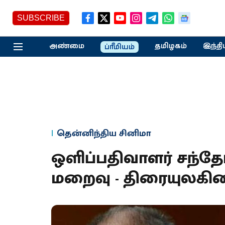
SUBSCRIBE
அண்மை
தமிழகம்
இந்தி
ப்ரீமியம்
தென்னிந்திய சினிமா
ஒளிப்பதிவாளர் சந்த
மறைவு - திரையுலகின