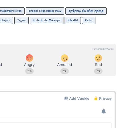
ematographe sivan
director Sivan passes away
சந்தோஷ் சிவனின் தந்தை
Abhayam
Yagam
Kochu Kochu Mohangal
Kilivathil
Keshu