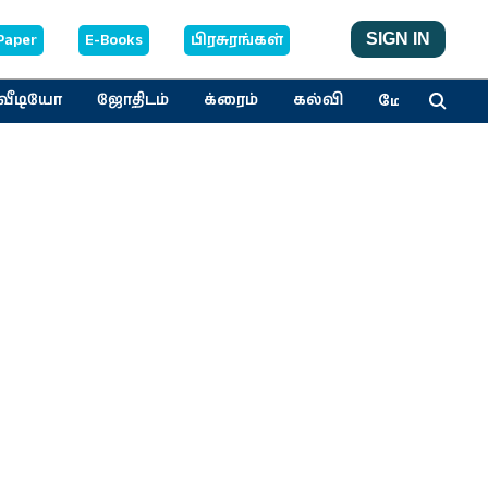
Paper
E-Books
பிரசுரங்கள்
SIGN IN
மேலும்
வீடியோ
ஜோதிடம்
க்ரைம்
கல்வி