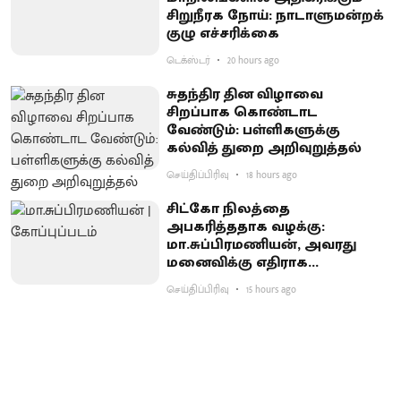
சிறுநீரக நோய்: நாடாளுமன்றக்
குழு எச்சரிக்கை
டெக்ஸ்டர்
20 hours ago
சுதந்திர தின விழாவை
சிறப்பாக கொண்டாட
வேண்டும்: பள்ளிகளுக்கு
கல்வித் துறை அறிவுறுத்தல்
செய்திப்பிரிவு
18 hours ago
சிட்கோ நிலத்தை
அபகரித்ததாக வழக்கு:
மா.சுப்பிரமணியன், அவரது
மனைவிக்கு எதிராக
குற்றச்சாட்டு பதிவு
செய்திப்பிரிவு
15 hours ago