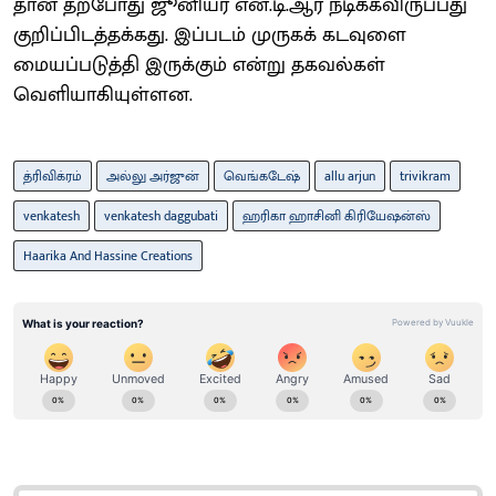
தான் தற்போது ஜூனியர் என்.டி.ஆர் நடிக்கவிருப்பது
குறிப்பிடத்தக்கது. இப்படம் முருகக் கடவுளை
மையப்படுத்தி இருக்கும் என்று தகவல்கள்
வெளியாகியுள்ளன.
த்ரிவிக்ரம்
அல்லு அர்ஜுன்
வெங்கடேஷ்
allu arjun
trivikram
venkatesh
venkatesh daggubati
ஹரிகா ஹாசினி கிரியேஷன்ஸ்
Haarika And Hassine Creations