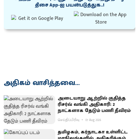
திசை App-ஐ பயன்படுத்துக..!
அதிகம் வாசித்தவை...
அடையாறு ஆற்றில் குதித்த
ரிசர்வ் வங்கி அதிகாரி: 2
நாட்களாக தேடும் பணி தீவிரம்
செய்திப்பிரிவு
07 Aug 2026
தமிழகம், கர்நாடகா உள்ளிட்ட
மாநிலங்களில் அதிகரிக்கும்