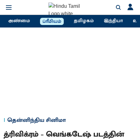
அண்மை
தமிழகம்
இந்தியா
உல
ப்ரீமியம்
தென்னிந்திய சினிமா
த்ரிவிக்ரம் – வெங்கடேஷ் படத்தின்