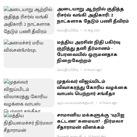
அடையாறு ஆற்றில் குதித்த
ரிசர்வ் வங்கி அதிகாரி: 2
நாட்களாக தேடும் பணி தீவிரம்
செய்திப்பிரிவு
07 Aug 2026
மத்திய அரசின் நிதி பகிர்வு
குறித்து தனி தீர்மானம் -
பேரவையில் ஒருமனதாக
நிறைவேற்றம்
செய்திப்பிரிவு
19 hours ago
முதல்வர் விஜய்யிடம்
விவாகரத்து கோரிய வழக்கை
வாபஸ் பெற்றார் சங்கீதா
ஆர்.பாலசரவணக்குமார்
20 hours ago
சாமானிய மக்களுக்கு ‘யுபிஐ
கட்டண’ சுமையா? - நிர்மலா
சீதாராமன் விளக்கம்
மோகன் கணபதி
20 hours ago