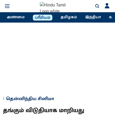
அண்மை
தமிழகம்
இந்தியா
உல
ப்ரீமியம்
தென்னிந்திய சினிமா
தங்கும் விடுதியாக மாறியது