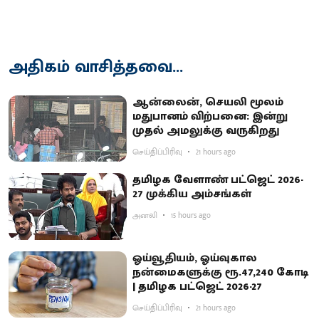
அதிகம் வாசித்தவை...
ஆன்லைன், செயலி மூலம்
மதுபானம் விற்பனை: இன்று
முதல் அமலுக்கு வருகிறது
செய்திப்பிரிவு
21 hours ago
தமிழக வேளாண் பட்ஜெட் 2026-
27 முக்கிய அம்சங்கள்
அனலி
15 hours ago
ஓய்வூதியம், ஓய்வுகால
நன்மைகளுக்கு ரூ.47,240 கோடி
| தமிழக பட்ஜெட் 2026-27
செய்திப்பிரிவு
21 hours ago