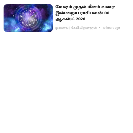
மேஷம் முதல் மீனம் வரை:
இன்றைய ராசிபலன் 06
ஆகஸ்ட் 2026
முனைவர் கே.பி.வித்யாதரன்
20 hours ago