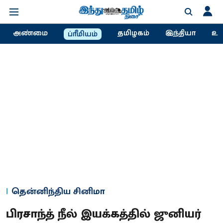
அண்மை
தமிழகம்
இந்தியா
உல
ப்ரீமியம்
தென்னிந்திய சினிமா
பிரசாந்த் நீல் இயக்கத்தில் ஜுனியர்