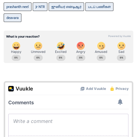
prashanth neel
Jr NTR
ஜுனியர் என்டிஆர்
படப் பணிகள்
deavara