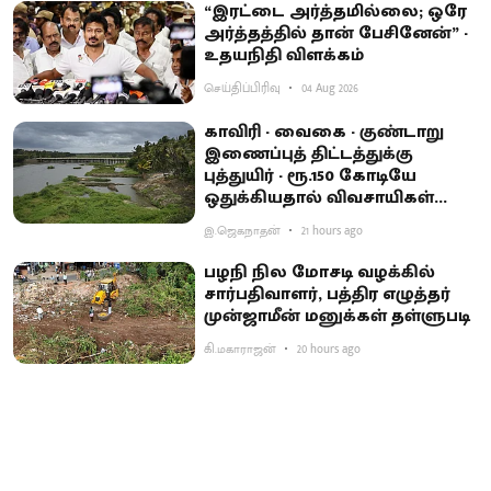
“இரட்டை அர்த்தமில்லை; ஒரே
அர்த்தத்தில் தான் பேசினேன்” -
உதயநிதி விளக்கம்
செய்திப்பிரிவு
04 Aug 2026
காவிரி - வைகை - குண்டாறு
இணைப்புத் திட்டத்துக்கு
புத்துயிர் - ரூ.150 கோடியே
ஒதுக்கியதால் விவசாயிகள்
ஏமாற்றம்
இ.ஜெகநாதன்
21 hours ago
பழநி நில மோசடி வழக்கில்
சார்பதிவாளர், பத்திர எழுத்தர்
முன்ஜாமீன் மனுக்கள் தள்ளுபடி
கி.மகாராஜன்
20 hours ago