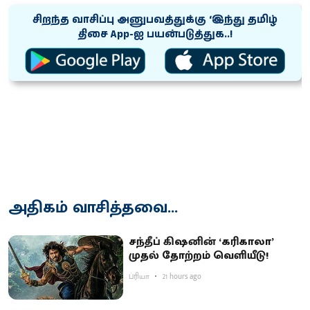
சிறந்த வாசிப்பு அனுபவத்துக்கு ‘இந்து தமிழ்
திசை App-ஐ பயன்படுத்துக..!
அதிகம் வாசித்தவை...
சந்தீப் கிஷனின் ‘கரிகாலா’
முதல் தோற்றம் வெளியீடு!
ப்ரியா
21 hours ago