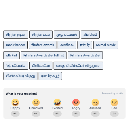
சிறந்த நடிகர்
சிறந்த படம்
முழு பட்டியல்
alia bhatt
ranbir kapoor
filmfare awards
அனிமல்
ரன்பீர்
Animal Movie
12th Fail
Filmfare Awards 2024 full list
Filmfare Awards 2024
‘12த் ஃபெயில்
பிலிம்ஃபேர்
69வது பிலிம்ஃபேர் விருதுகள்
பிலிம்ஃபேர் விருது
ரன்பிர் கபூர்