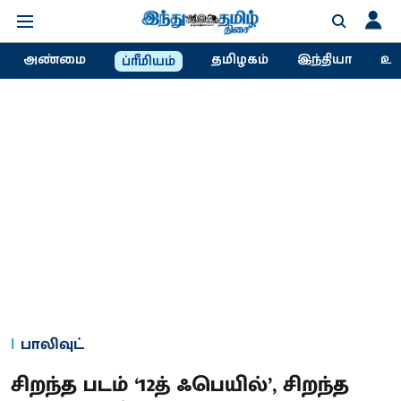
அண்மை
தமிழகம்
இந்தியா
உல
ப்ரீமியம்
பாலிவுட்
சிறந்த படம் ‘12த் ஃபெயில்’, சிறந்த