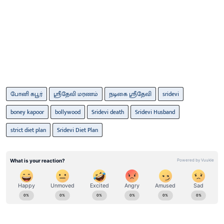
போனி கபூர்
ஸ்ரீதேவி மரணம்
நடிகை ஸ்ரீதேவி
sridevi
boney kapoor
bollywood
Sridevi death
Sridevi Husband
strict diet plan
Sridevi Diet Plan