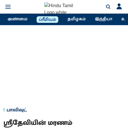
அண்மை
தமிழகம்
இந்தியா
உல
ப்ரீமியம்
பாலிவுட்
ஸ்ரீதேவியின் மரணம்