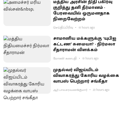
மத்திய அரசின் நிதி பகிர்வு
குறித்து தனி தீர்மானம் -
பேரவையில் ஒருமனதாக
நிறைவேற்றம்
செய்திப்பிரிவு
19 hours ago
சாமானிய மக்களுக்கு ‘யுபிஐ
கட்டண’ சுமையா? - நிர்மலா
சீதாராமன் விளக்கம்
மோகன் கணபதி
19 hours ago
முதல்வர் விஜய்யிடம்
விவாகரத்து கோரிய வழக்கை
வாபஸ் பெற்றார் சங்கீதா
ஆர்.பாலசரவணக்குமார்
20 hours ago