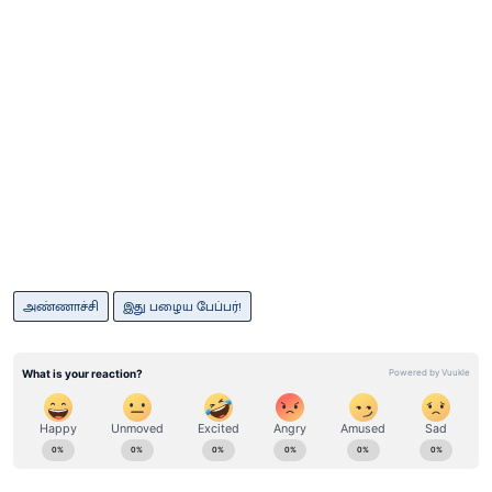
அண்ணாச்சி
இது பழைய பேப்பர்!