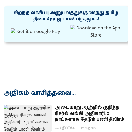
சிறந்த வாசிப்பு அனுபவத்துக்கு ‘இந்து தமிழ்
திசை App-ஐ பயன்படுத்துக..!
அதிகம் வாசித்தவை...
அடையாறு ஆற்றில் குதித்த
ரிசர்வ் வங்கி அதிகாரி: 2
நாட்களாக தேடும் பணி தீவிரம்
செய்திப்பிரிவு
07 Aug 2026