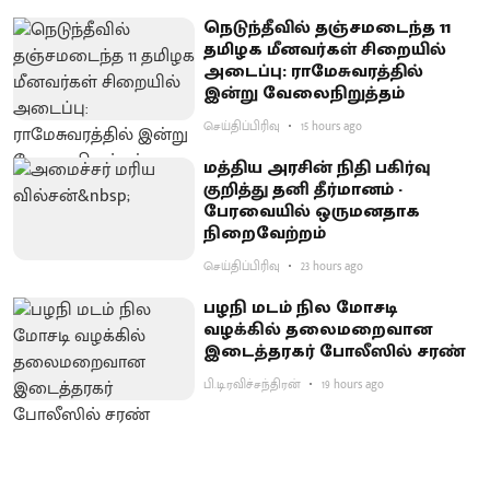
நெடுந்தீவில் தஞ்சமடைந்த 11
தமிழக மீனவர்கள் சிறையில்
அடைப்பு: ராமேசுவரத்தில்
இன்று வேலைநிறுத்தம்
செய்திப்பிரிவு
15 hours ago
மத்திய அரசின் நிதி பகிர்வு
குறித்து தனி தீர்மானம் -
பேரவையில் ஒருமனதாக
நிறைவேற்றம்
செய்திப்பிரிவு
23 hours ago
பழநி மடம் நில மோசடி
வழக்கில் தலைமறைவான
இடைத்தரகர் போலீஸில் சரண்
பி.டி.ரவிச்சந்திரன்
19 hours ago