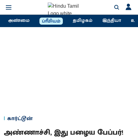
அண்மை
தமிழகம்
இந்தியா
உல
ப்ரீமியம்
கார்ட்டூன்
அண்ணாச்சி, இது பழைய பேப்பர்!