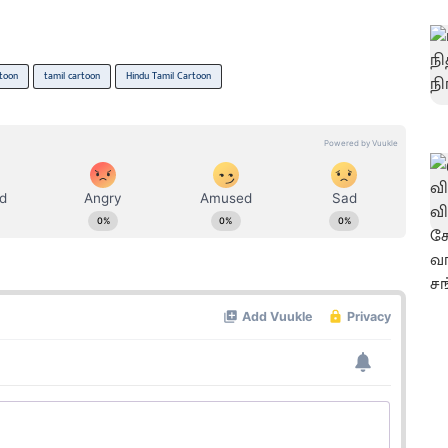
toon
tamil cartoon
Hindu Tamil Cartoon