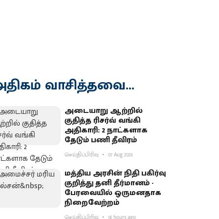
திகம் வாசித்தவை...
அடையாறு ஆற்றில்
குதித்த ரிசர்வ் வங்கி
அதிகாரி: 2 நாட்களாக
தேடும் பணி தீவிரம்
செய்திப்பிரிவு
07 Aug 2026
மத்திய அரசின் நிதி பகிர்வு
குறித்து தனி தீர்மானம் -
பேரவையில் ஒருமனதாக
நிறைவேற்றம்
செய்திப்பிரிவு
18 hours ago