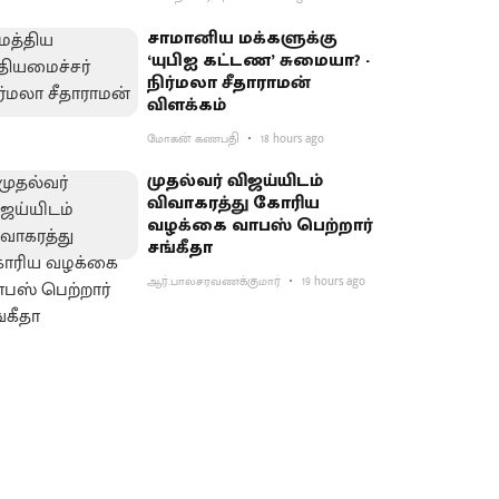
சாமானிய மக்களுக்கு
‘யுபிஐ கட்டண’ சுமையா? -
நிர்மலா சீதாராமன்
விளக்கம்
மோகன் கணபதி
18 hours ago
முதல்வர் விஜய்யிடம்
விவாகரத்து கோரிய
வழக்கை வாபஸ் பெற்றார்
சங்கீதா
ஆர்.பாலசரவணக்குமார்
19 hours ago