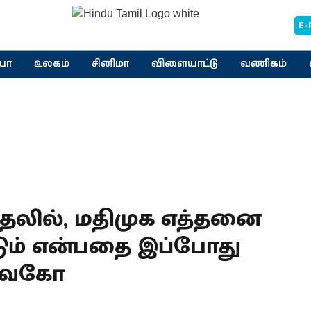
E-
யா
உலகம்
சினிமா
விளையாட்டு
வணிகம்
்தலில், மதிமுக எத்தனை
டும் என்பதை இப்போது
 வைகோ