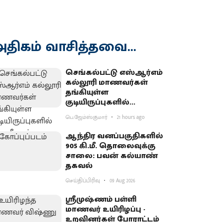
திகம் வாசித்தவை...
செங்கல்பட்டு எஸ்ஆர்எம்
கல்லூரி மாணவர்கள்
தங்கியுள்ள
குடியிருப்புகளில்
போலீஸார் சோதனை
பெ.ஜேம்ஸ்குமார்
21 hours ago
ஆந்திர வனப்பகுதிகளில்
905 கி.மீ. தொலைவுக்கு
சாலை: பவன் கல்யாண்
தகவல்
செய்திப்பிரிவு
09 Aug 2026
ஸ்ரீமுஷ்ணம் பள்ளி
மாணவர் உயிரிழப்பு -
உறவினர்கள் போராட்டம்