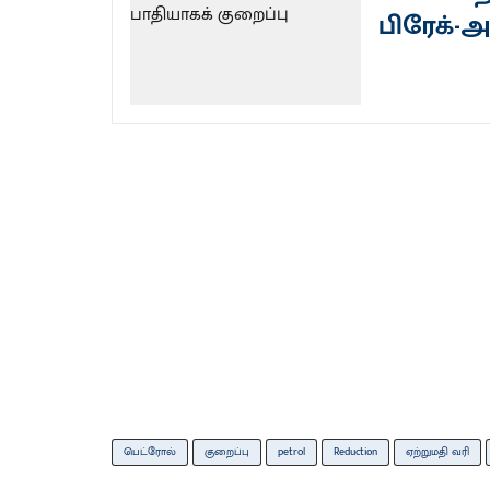
பிரேக்-அ
பெட்ரோல்
குறைப்பு
petrol
Reduction
ஏற்றுமதி வரி