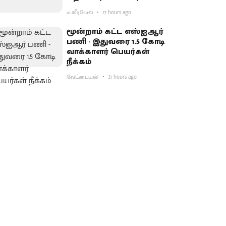
ம.வீரவேல்
17 hours ago
மூன்றாம் கட்ட எஸ்ஐஆர்
பணி - இதுவரை 1.5 கோடி
வாக்காளர் பெயர்கள்
நீக்கம்
வேட்டையன்
21 hours ago