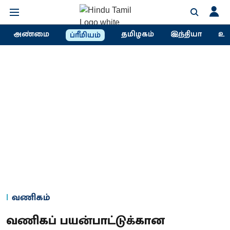
அண்மை
தமிழகம்
இந்தியா
உல
ப்ரீமியம்
வணிகம்
வணிகப் பயன்பாட்டுக்கான