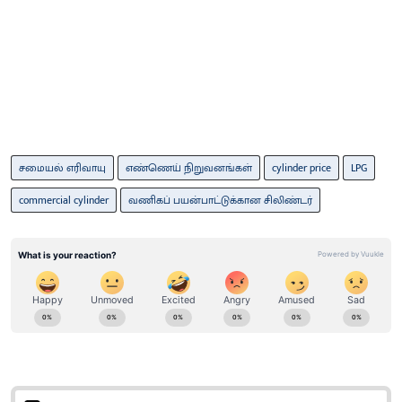
சமையல் எரிவாயு
எண்ணெய் நிறுவனங்கள்
cylinder price
LPG
commercial cylinder
வணிகப் பயன்பாட்டுக்கான சிலிண்டர்