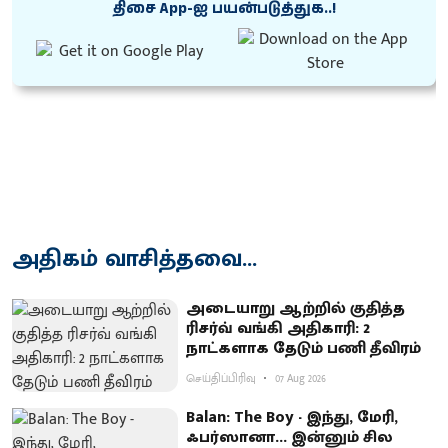
திசை App-ஐ பயன்படுத்துக..!
அதிகம் வாசித்தவை...
அடையாறு ஆற்றில் குதித்த
ரிசர்வ் வங்கி அதிகாரி: 2
நாட்களாக தேடும் பணி தீவிரம்
செய்திப்பிரிவு
07 Aug 2026
Balan: The Boy - இந்து, மேரி,
ஃபர்ஸானா... இன்னும் சில