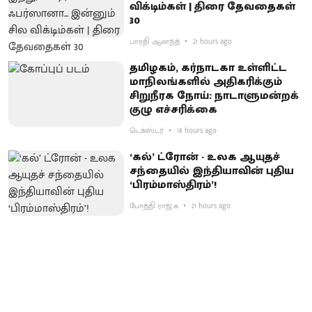
விக்டிம்கள் | திரை தேவதைகள்
30
பாரதி ஆனந்த்
21 hours ago
தமிழகம், கர்நாடகா உள்ளிட்ட
மாநிலங்களில் அதிகரிக்கும்
சிறுநீரக நோய்: நாடாளுமன்றக்
குழு எச்சரிக்கை
டெக்ஸ்டர்
18 hours ago
‘கல்’ ட்ரோன் - உலக ஆயுதச்
சந்தையில் இந்தியாவின் புதிய
‘பிரம்மாஸ்திரம்’!
போத்தி ராஜ்.க
21 hours ago