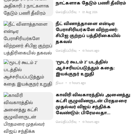
நாட்களாக தேடும் பணி தீவிரம்
செய்திப்பிரிவு
07 Aug 2026
நீட் வினாத்தாளை என்டிஏ
பேராசிரியர்களே விற்றனர்:
சிபிஐ குற்றப் பத்திரிகையில்
தகவல்
செய்திப்பிரிவு
19 hours ago
‘மூடர் கூடம் 2’ படத்தில்
ஆச்சரியப்படுத்​தும் கதை:
இயக்குநர் உறுதி
நிலா
17 hours ago
காவிரி விவகாரத்தில் அனைத்து
கட்சி குழுவினருடன் பிரதமரை
முதல்வர் விஜய் சந்திக்க
வேண்டும்: பிரேமலதா
யோசனை
செய்திப்பிரிவு
19 hours ago