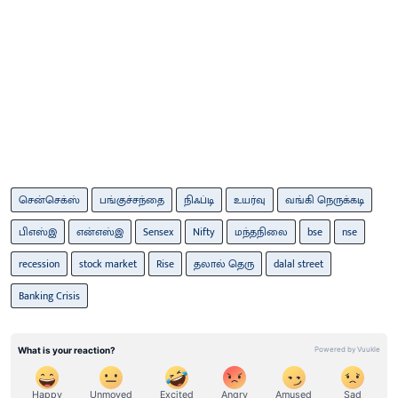
சென்செக்ஸ்
பங்குச்சந்தை
நிஃப்டி
உயர்வு
வங்கி நெருக்கடி
பிஎஸ்இ
என்எஸ்இ
Sensex
Nifty
மந்தநிலை
bse
nse
recession
stock market
Rise
தலால் தெரு
dalal street
Banking Crisis