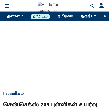
அண்மை
தமிழகம்
இந்தியா
உல
ப்ரீமியம்
வணிகம்
சென்செக்ஸ் 709 புள்ளிகள் உயர்வு