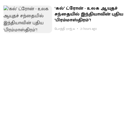
‘கல்’ ட்ரோன் - உலக ஆயுதச்
சந்தையில் இந்தியாவின் புதிய
‘பிரம்மாஸ்திரம்’!
போத்தி ராஜ்.க
21 hours ago