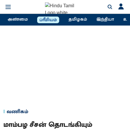
அண்மை
தமிழகம்
இந்தியா
உல
ப்ரீமியம்
வணிகம்
மாம்பழ சீசன் தொடங்கியும்