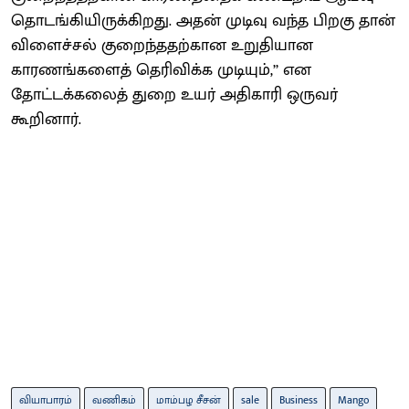
தொடங்கியிருக்கிறது. அதன் முடிவு வந்த பிறகு தான்
விளைச்சல் குறைந்ததற்கான உறுதியான
காரணங்களைத் தெரிவிக்க முடியும்,’’ என
தோட்டக்கலைத் துறை உயர் அதிகாரி ஒருவர்
கூறினார்.
வியாபாரம்
வணிகம்
மாம்பழ சீசன்
sale
Business
Mango