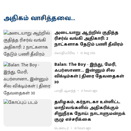
அதிகம் வாசித்தவை...
அடையாறு ஆற்றில் குதித்த
ரிசர்வ் வங்கி அதிகாரி: 2
நாட்களாக தேடும் பணி தீவிரம்
செய்திப்பிரிவு
07 Aug 2026
Balan: The Boy - இந்து, மேரி,
ஃபர்ஸானா... இன்னும் சில
விக்டிம்கள் | திரை தேவதைகள்
30
பாரதி ஆனந்த்
21 hours ago
தமிழகம், கர்நாடகா உள்ளிட்ட
மாநிலங்களில் அதிகரிக்கும்
சிறுநீரக நோய்: நாடாளுமன்றக்
குழு எச்சரிக்கை
டெக்ஸ்டர்
18 hours ago