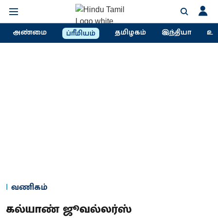
அண்மை
தமிழகம்
இந்தியா
உல
ப்ரீமியம்
வணிகம்
கல்யாண் ஜூவல்லர்ஸ்