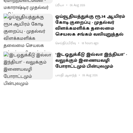
ப்ரியா
06 Aug 2026
ஓய்வூதியத்துக்கு ரூ.14 ஆயிரம்
கோடி குறைப்பு - முதல்வர்
விளக்கமளிக்க தலைமை
செயலக சங்கம் வலியுறுத்தல்
செய்திப்பிரிவு
18 hours ago
‘இடஒதுக்கீடு இல்லா இந்தியா’ -
வலுக்கும் இணையவழி
போராட்டமும் பின்புலமும்
பாரதி ஆனந்த்
06 Aug 2026