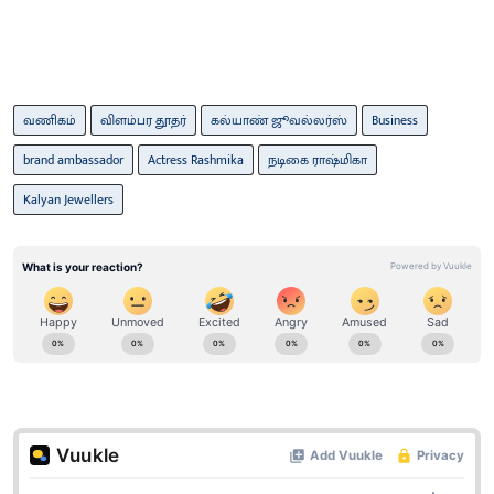
வணிகம்
விளம்பர தூதர்
கல்யாண் ஜூவல்லர்ஸ்
Business
brand ambassador
Actress Rashmika
நடிகை ராஷ்மிகா
Kalyan Jewellers