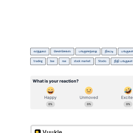
வர்த்தகம்
சென்செக்ஸ்
பங்குச்சந்தை
நிஃப்டி
பங்குகள
trading
bse
nse
stock market
Stocks
நிதி பங்குகள்