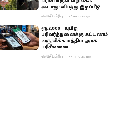
எரிபொருள் வழங்கக்
கூடாது: விபத்து இழப்பீடு
வழக்கில் உச்ச நீதிமன்றம்
செய்திப்பிரிவு
40 minutes ago
உத்தரவு
ரூ.2,000+ யுபிஐ
பரிவர்த்தனைக்கு கட்டணம்
வசூலிக்க மத்திய அரசு
பரிசீலனை
செய்திப்பிரிவு
47 minutes ago