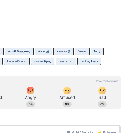
்
வங்கி நெருக்கடி
பிஎஸ்இ
என்எஸ்இ
Sensex
Nifty
Financial Stocks
தலால் தெரு
dalal street
Banking Crisis