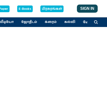
Paper
E-Books
பிரசுரங்கள்
SIGN IN
மேலும்
வீடியோ
ஜோதிடம்
க்ரைம்
கல்வி