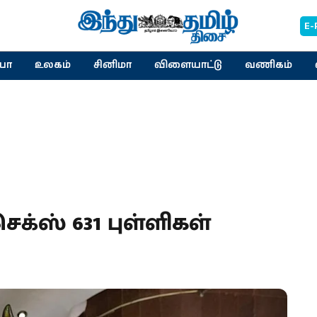
E-
யா
உலகம்
சினிமா
விளையாட்டு
வணிகம்
ெக்ஸ் 631 புள்ளிகள்