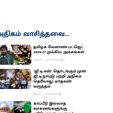
திகம் வாசித்தவை...
தமிழக வேளாண் பட்ஜெட்
2026-27 முக்கிய அம்சங்கள்
அனலி
10 minutes ago
‘ஜி.டி.என்’ தொடங்கும் முன்
ஜி.டி.நாயுடு பற்றி அதிகம்
தெரியாது: மாதவன்
வருத்தம்
நிலா
35 minutes ago
காப்பீடு இல்லாத
வாகனங்களுக்கு