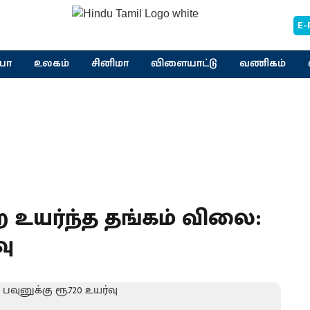
E-
யா
உலகம்
சினிமா
விளையாட்டு
வணிகம்
 உயர்ந்த தங்கம் விலை:
வு