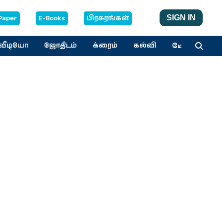
Paper
E-Books
பிரசுரங்கள்
SIGN IN
மேலும்
வீடியோ
ஜோதிடம்
க்ரைம்
கல்வி