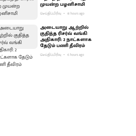
முயன்ற பழனிசாமி
செய்திப்பிரிவு
18 hours ago
அடையாறு ஆற்றில்
குதித்த ரிசர்வ் வங்கி
அதிகாரி: 2 நாட்களாக
தேடும் பணி தீவிரம்
செய்திப்பிரிவு
15 hours ago