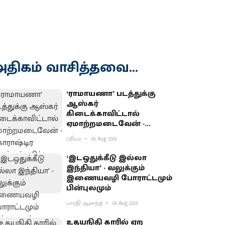
திகம் வாசித்தவை...
‘ராமாயணா’ படத்துக்கு
ஆஸ்கர்
கிடைக்காவிட்டால்
ஏமாற்றமடைவேன் -
மகாராஷ்டிர முதல்வர்
ப்ரியா
06 Aug 2026
பகிர்வு
‘இடஒதுக்கீடு இல்லா
இந்தியா’ - வலுக்கும்
இணையவழி போராட்டமும்
பின்புலமும்
பாரதி ஆனந்த்
06 Aug 2026
உதயநிதி காரில் ஏற