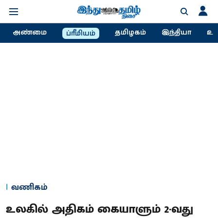
அண்மை
தமிழகம்
இந்தியா
உல
ப்ரீமியம்
வணிகம்
உலகில் அதிகம் கையாளும் 2-வது