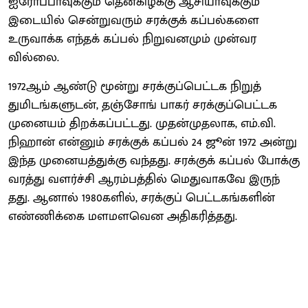
ஐரோப்​பாவுக்​கும் தென்​கிழக்கு ஆசியா​வுக்​கும்
இடையில் சென்​று​வரும் சரக்​குக் கப்பல்களை
உருவாக்க எந்தக் கப்பல் நிறு​வனமும் முன்​வர​
வில்லை.
1972ஆம் ஆண்டு மூன்று சரக்​குப்​பெட்டக நிறுத்​
துமிடங்​களு​டன், தஞ்சோங் பாகர் சரக்​குப்​பெட்டக
முனையம் திறக்​கப்பட்டது. முதன்​முதலாக, எம்.வி.
நிஹான் என்னும் சரக்​குக் கப்பல் 24 ஜூன் 1972 அன்று
இந்த முனையத்​துக்கு வந்தது. சரக்​குக் கப்பல் போக்​கு​
வரத்து வளர்ச்சி ஆரம்​பத்​தில் மெது​வாகவே இருந்​
தது. ஆனால் 1980களில், சரக்​குப் பெட்டகங்​களின்
எண்ணிக்கை மளமளவென அதிகரித்​தது.