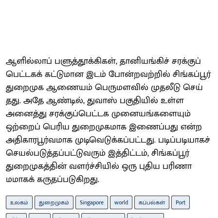
ஆளில்​லாப் பளுத்​தூக்​கி​கள், தானியங்​கிச் சரக்​குப்
பெட்டகக் கட்டுமான இடம் போன்​றவற்றில் சிங்​கப்​பூர்
துறைமுக ஆணையம் பெரு​மளவில் முதலீடு செய்​
தது. அதே ஆண்டில், துவாஸ் பகுதி​யில் உள்ள
அனைத்து சரக்​குப்​பெட்டக முனையங்​களை​யும்
ஒற்றைப் பெரிய துறைமுகமாக இணைப்பது என்ற
அதி​காரபூர்​வமாக முடிவெடுக்​கப்​பட்டது. படிப்​படி​யாகச்
செயல்​படுத்​தப்​பட்டுவரும் இத்​திட்டம், சிங்​கப்​பூர்
துறைமுகத்​தின் வளர்ச்​சி​யில் ஒரு புதிய பரிணா​
மமாகக்​ கருத​ப்​படு​கிறது.
உலகம்
துறைமுகம்
Singapore
world
கப்பல்கள்
Port