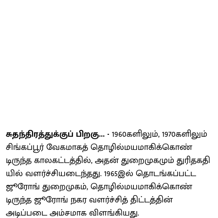
சுதந்​திரத்​துக்​குப் பிறகு... -
1960களி​லும், 1970களி​லும்
சிங்​கப்​பூர் வேகமாகத் தொழில்​மய​மாகிக்​கொண்​
டிருந்த காலகட்டத்​தில், அதன் துறைமுகமும் துரிதகதி​
யில் வளர்ச்​சி​யடைந்​தது. 1965இல் தொடங்​கப்​பட்ட
ஜூரோங் துறைமுகம், தொழில்​மய​மாகிக்​கொண்​
டிருந்த ஜூரோங் நகர வளர்ச்​சித் திட்டத்​தின்
அடிப்படை அம்சமாக விளங்​கியது.