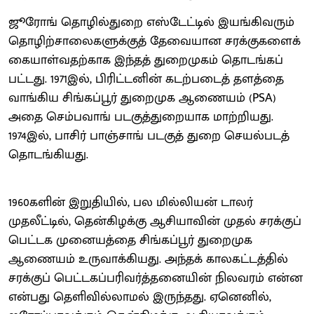
ஜூரோங் தொழில்​துறை எஸ்டேட்டில் இயங்​கிவரும்
தொழிற்​சாலைகளுக்​குத் தேவையான சரக்​கு​களைக்
கையாள்​வதற்காக இந்தத் துறைமுகம் தொடங்​கப்​
பட்டது. 1971இல், பிரிட்டனின் கடற்​படைத் தளத்தை
வாங்கிய சிங்​கப்​பூர் துறைமுக ஆணையம் (PSA)
அதை செம்​பவாங் படகுத்​துறையாக மாற்றியது.
1974இல், பாசிர் பாஞ்​சாங் படகுத் துறை செயல்​படத்
தொடங்​கியது.
1960களின் இறுதி​யில், பல மில்​லியன் டாலர்
முதலீட்டில், தென்​கிழக்கு ஆசியாவின் முதல் சரக்​குப்​
பெட்டக முனையத்தை சிங்​கப்​பூர் துறைமுக
ஆணையம் உருவாக்​கியது. அந்தக் காலகட்டத்​தில்
சரக்​குப் பெட்டகப்பரிவர்த்​தனை​யின் நிலவரம் என்ன
என்பது தெளிவில்​லாமல் இருந்​தது. ஏனெனில்,