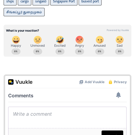
ships
cargo
singa60
Singapore Port
busiest port
சிங்​கப்​பூர் துறைமுகம்