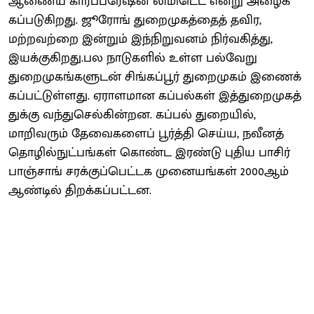
ஆணைய கார்ப்​பரேஷன் லிமிடெட் என்று அழைக்​
கப்​படு​கிறது. ஜூரோங் துறைமுகத்​தைத் தவிர,
மற்றவற்றை இன்றும் இந்நிறு​வனம் நிர்​வகித்து,
இயக்​கு​கிறது.பல நாடுகளில் உள்ள பல்வேறு
துறைமுகங்களுடன் சிங்​கப்​பூர் துறைமுகம் இணைக்​
கப்​பட்டுள்​ளது. ஏராளமான கப்பல்கள் இத்துறைமுகத்​
துக்கு வந்துசெல்​கின்றன. கப்பல் துறை​யில்,
மாறிவரும் தேவை​களைப் பூர்த்தி செய்ய, நவீனத்
தொழில்​நுட்​பங்கள் கொண்ட இரண்டு புதிய பாசிர்
பாஞ்​சாங் சரக்​குப்​பெட்டக முனையங்கள் 2000ஆம்
ஆண்டில் திறக்​கப்​பட்டன.