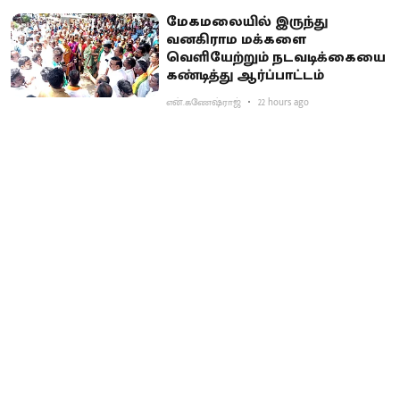
மேகமலையில் இருந்து
வனகிராம மக்களை
வெளியேற்றும் நடவடிக்கையை
கண்டித்து ஆர்ப்பாட்டம்
என்.கணேஷ்ராஜ்
22 hours ago