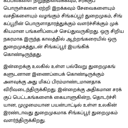
கப்பல்களை நிறுத்​திவைக்​கவும், சரக்​குப்
பொருள்களை ஏற்றி இறக்​கவும் சேவை​களை​யும்
வசதி​களை​யும் வழங்​கும் சிங்​கப்​பூர் துறைமுகம், சிங்​
கப்​பூரின் பொருளாதா​ரத்​துக்​கும் வளர்ச்​சிக்​கும் முக்​
கியமான பங்களிப்​பைச் செய்​து​வரு​கிறது. ஒரு சிறிய
நகரமாக இருந்த காலத்​தில் ஆற்றங்​கரையில் ஒரு
துறைமுகத்​துடன் சிங்​கப்​பூர் இயங்​கிக்​
கொண்டிருந்தது.
இன்றைக்கு உலகில் உள்ள பல்வேறு துறைமுகங்​
களு​டனான இணைப்​பைக் கொண்​டிருக்​கும்
அளவுக்கு அது மிகப் பிரம்​மாண்​ட​மானதாக
விரிவடைந்​திருக்​கிறது. இன்றைக்கு அதிகமான சரக்​
குப் பெட்டகங்​களைக் கையாளுகின்ற, தொடர்ச்​சி​
யான, முழு​மையான பயன்​பாட்டில் உள்ள உலகின்
இரண்​டாவது துறைமுகமாக சிங்​கப்​பூர் துறைமுகம்
வளர்ந்​திருக்​கிறது.