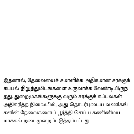
இதனால், தேவையைச் சமாளிக்க அதிகமான சரக்​குக்
கப்பல் நிறுத்​து​மிடங்களை உருவாக்க வேண்​டி​யிருந்​
தது. துறைமுகங்​களுக்கு வரும் சரக்​குக் கப்பல்கள்
அதிகரித்த நிலை​யில், அது தொடர்புடைய வணிகங்​
களின் தேவை​களைப் பூர்த்​தி செய்ய கணினிமய​
மாக்கல் நடைமுறைப்​படுத்​தப்​பட்டது.