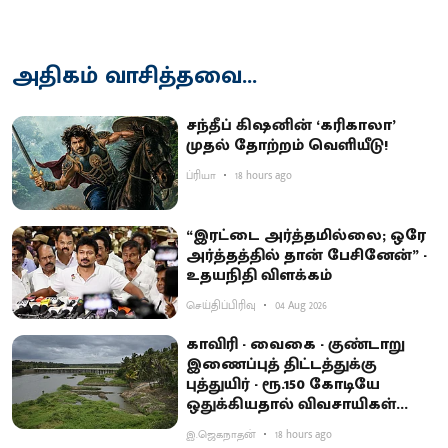
அதிகம் வாசித்தவை...
சந்தீப் கிஷனின் ‘கரிகாலா’
முதல் தோற்றம் வெளியீடு!
ப்ரியா
18 hours ago
“இரட்டை அர்த்தமில்லை; ஒரே
அர்த்தத்தில் தான் பேசினேன்” -
உதயநிதி விளக்கம்
செய்திப்பிரிவு
04 Aug 2026
காவிரி - வைகை - குண்டாறு
இணைப்புத் திட்டத்துக்கு
புத்துயிர் - ரூ.150 கோடியே
ஒதுக்கியதால் விவசாயிகள்
ஏமாற்றம்
இ.ஜெகநாதன்
18 hours ago