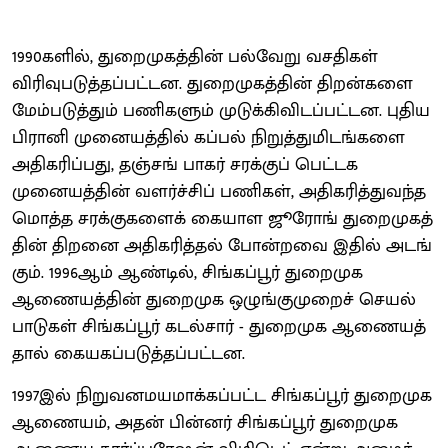
1990களில், துறைமுகத்​தின் பல்வேறு வசதிகள்
விரிவுபடுத்​தப்​பட்டன. துறைமுகத்​தின் திறன்களை
மேம்​படுத்​தும் பணிகளும் முடுக்​கிவிடப்​பட்டன. புதிய
பிரானி முனையத்​தில் கப்பல் நிறுத்​து​மிடங்களை
அதிகரிப்பது, தஞ்சங் பாகர் சரக்​குப் பெட்டக
முனையத்​தின் வளர்ச்​சிப் பணிகள், அதிகரித்​து​வந்த
மொத்த சரக்​கு​களைக் கையாள ஜூரோங் துறைமுகத்​
தின் திறனை அதிகரித்தல் போன்றவை இதில் அடங்​
கும். 1996ஆம் ஆண்டில், சிங்​கப்​பூர் துறைமுக
ஆணையத்​தின் துறைமுக ஒழுங்​குமுறைச் செயல்​
பாடுகள் சிங்​கப்​பூர் கடல்​சார் - துறைமுக ஆணையத்​
தால் கையகப்​படுத்​தப்​பட்டன.
1997இல் நிறு​வனமய​மாக்​கப்​பட்ட சிங்​கப்​பூர் துறைமுக
ஆணையம், அதன் பின்னர் சிங்​கப்​பூர் துறைமுக