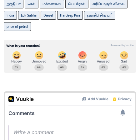
இந்தியா
டீசல்
மக்களவை
பெட்ரோல்
எரிபொருள் விலை
India
Lok Sabha
Diesel
Hardeep Puri
ஹர்தீப் சிங் புரி
price of petrol