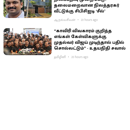
தலைமறைவான நிலத்தரகர்
வீட்டுக்கு சிபிசிஐடி ‘சீல்’
ஆ.நல்லசிவன்
20 hours ago
“காவிரி விவகாரம் குறித்த
எங்கள் கேள்விகளுக்கு
முதல்வர் விஜய் முடிந்தால் பதில்
சொல்லட்டும்” - உதயநிதி சவால்
தமிழினி
20 hours ago