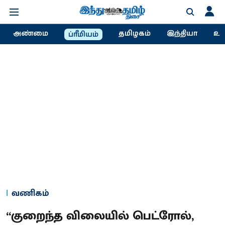
அண்மை
தமிழகம்
இந்தியா
உல
ப்ரீமியம்
வணிகம்
“குறைந்த விலையில் பெட்ரோல்,