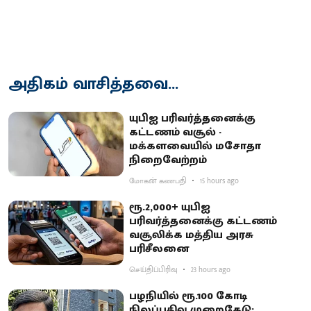
அதிகம் வாசித்தவை...
யுபிஐ பரிவர்த்தனைக்கு
கட்டணம் வசூல் -
மக்களவையில் மசோதா
நிறைவேற்றம்
மோகன் கணபதி
15 hours ago
ரூ.2,000+ யுபிஐ
பரிவர்த்தனைக்கு கட்டணம்
வசூலிக்க மத்திய அரசு
பரிசீலனை
செய்திப்பிரிவு
23 hours ago
பழநியில் ரூ.100 கோடி
நிலப்பதிவு முறைகேடு: