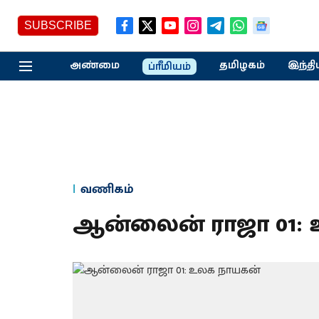
SUBSCRIBE
அண்மை
தமிழகம்
இந்தி
ப்ரீமியம்
வணிகம்
ஆன்லைன் ராஜா 01: