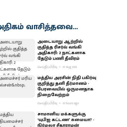
திகம் வாசித்தவை...
அடையாறு ஆற்றில்
குதித்த ரிசர்வ் வங்கி
அதிகாரி: 2 நாட்களாக
தேடும் பணி தீவிரம்
செய்திப்பிரிவு
07 Aug 2026
மத்திய அரசின் நிதி பகிர்வு
குறித்து தனி தீர்மானம் -
பேரவையில் ஒருமனதாக
நிறைவேற்றம்
செய்திப்பிரிவு
19 hours ago
சாமானிய மக்களுக்கு
‘யுபிஐ கட்டண’ சுமையா? -
நிர்மலா சீதாராமன்