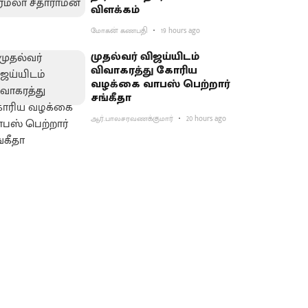
விளக்கம்
மோகன் கணபதி
19 hours ago
முதல்வர் விஜய்யிடம்
விவாகரத்து கோரிய
வழக்கை வாபஸ் பெற்றார்
சங்கீதா
ஆர்.பாலசரவணக்குமார்
20 hours ago