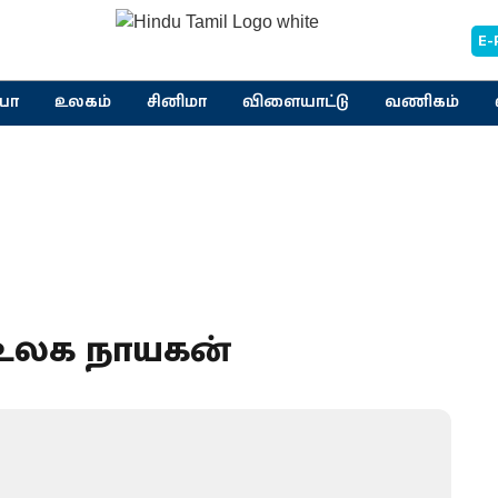
E-
யா
உலகம்
சினிமா
விளையாட்டு
வணிகம்
 உலக நாயகன்