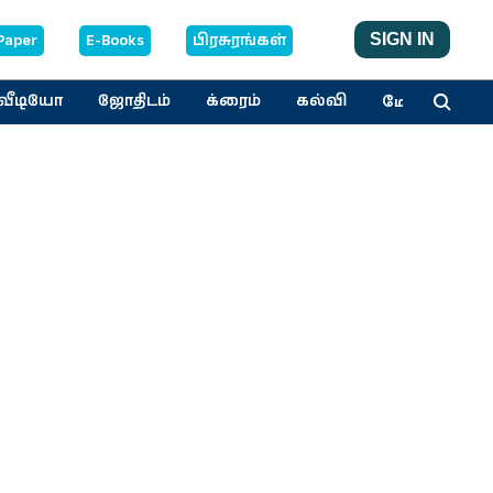
Paper
E-Books
பிரசுரங்கள்
SIGN IN
மேலும்
வீடியோ
ஜோதிடம்
க்ரைம்
கல்வி