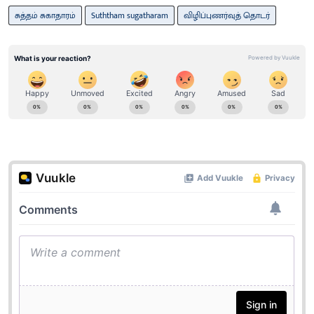
சுத்தம் சுகாதாரம்
Suththam sugatharam
விழிப்புணர்வுத் தொடர்