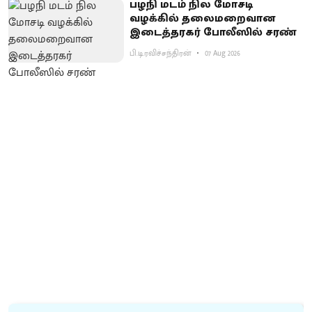
பழநி மடம் நில மோசடி
வழக்கில் தலைமறைவான
இடைத்தரகர் போலீஸில் சரண்
பி.டி.ரவிச்சந்திரன்
07 Aug 2026