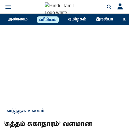
அண்மை
தமிழகம்
இந்தியா
உல
ப்ரீமியம்
வர்த்தக உலகம்
‘சுத்தம் சுகாதாரம்’ வளமான