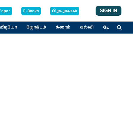
Paper
E-Books
பிரசுரங்கள்
SIGN IN
மேலும்
வீடியோ
ஜோதிடம்
க்ரைம்
கல்வி