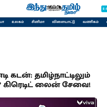
E-
யா
உலகம்
சினிமா
விளையாட்டு
வணிகம்
ி கடன்: தமிழ்நாட்டிலும்
 கிரெடிட் லைன் சேவை!