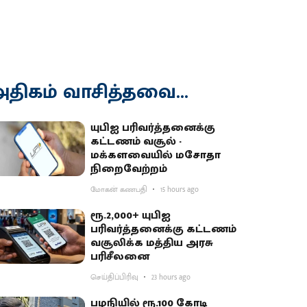
திகம் வாசித்தவை...
யுபிஐ பரிவர்த்தனைக்கு
கட்டணம் வசூல் -
மக்களவையில் மசோதா
நிறைவேற்றம்
மோகன் கணபதி
15 hours ago
ரூ.2,000+ யுபிஐ
பரிவர்த்தனைக்கு கட்டணம்
வசூலிக்க மத்திய அரசு
பரிசீலனை
செய்திப்பிரிவு
23 hours ago
பழநியில் ரூ.100 கோடி