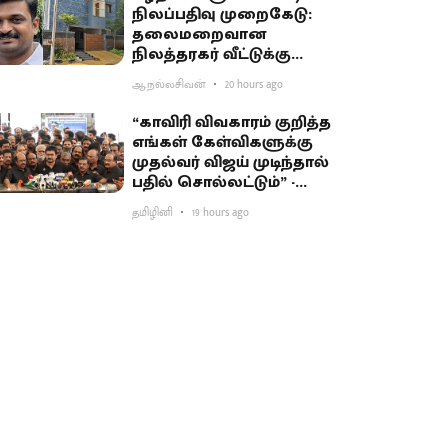
நிலப்பதிவு முறைகேடு:
தலைமறைவான
நிலத்தரகர் வீட்டுக்கு
சிபிசிஐடி ‘சீல்’
ஆ.நல்லசிவன்
20 hours ago
“காவிரி விவகாரம் குறித்த
எங்கள் கேள்விகளுக்கு
முதல்வர் விஜய் முடிந்தால்
பதில் சொல்லட்டும்” -
உதயநிதி சவால்
தமிழினி
19 hours ago