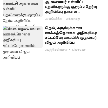
ஆணையர் உள்ளிட்ட
பதவிகளுக்கு குரூப்-2 தேர்வு
அறிவிப்பு நாளை
வெளியாகிறது
செய்திப்பிரிவு
20 hours ago
நெல், கரும்புக்கான
ஊக்கத்தொகை அதிகரிப்பு:
சட்டப்பேரவையில் முதல்வர்
விஜய் அறிவிப்பு
வெற்றி மயிலோன்
15 hours ago