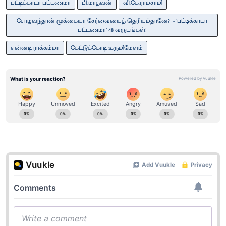
பட்டிக்காடா பட்டணமா
பி.மாதவன்
வி.கே.ராமசாமி
சோழவந்தான் மூக்கையா சேர்வையைத் தெரியும்தானே? - ’பட்டிக்காடா
பட்டணமா’ 48 வருடங்கள்!
என்னடி ராக்கம்மா
கேட்டுக்கோடி உருமிமேளம்