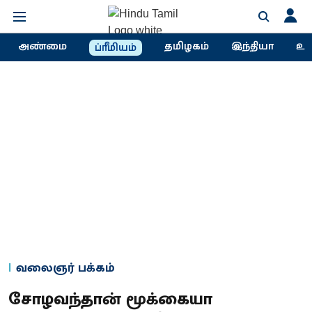
அண்மை
தமிழகம்
இந்தியா
உல
ப்ரீமியம்
வலைஞர் பக்கம்
சோழவந்தான் மூக்கையா