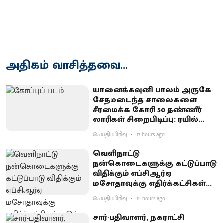
அதிகம் வாசித்தவை...
யானைக்கவுனி பாலம் அருகே
சேதமடைந்த சாலைகளை
சீரமைக்க கோரி 50 தண்ணீர்
லாரிகள் சிறைபிடிப்பு: ரயில்வே
குடியிருப்புவாசிகள் போராட்டம்
செய்திப்பிரிவு
17 hours ago
வெளிநாட்டு
நன்கொடைகளுக்கு கட்டுப்பாடு
விதிக்கும் எப்சிஆர்ஏ
மசோதாவுக்கு எதிர்க்கட்சிகள்
கடும் எதிர்ப்பு
செய்திப்பிரிவு
19 hours ago
சார்-பதிவாளர், நகராட்சி