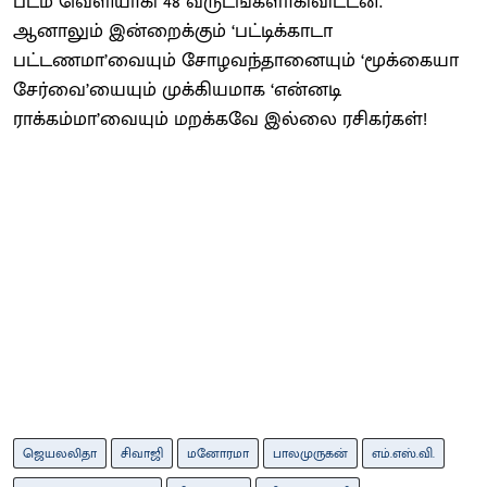
படம் வெளியாகி 48 வருடங்களாகிவிட்டன.
ஆனாலும் இன்றைக்கும் ‘பட்டிக்காடா
பட்டணமா’வையும் சோழவந்தானையும் ‘மூக்கையா
சேர்வை’யையும் முக்கியமாக ‘என்னடி
ராக்கம்மா’வையும் மறக்கவே இல்லை ரசிகர்கள்!
ஜெயலலிதா
சிவாஜி
மனோரமா
பாலமுருகன்
எம்.எஸ்.வி.