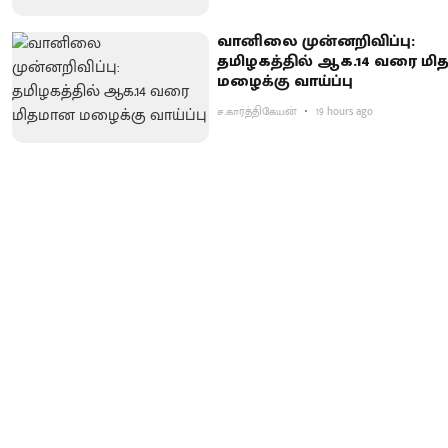
வானிலை முன்னறிவிப்பு:
தமிழகத்தில் ஆக.14 வரை ம
மழைக்கு வாய்ப்பு
ச.கார்த்திகேயன்
19 hours ago