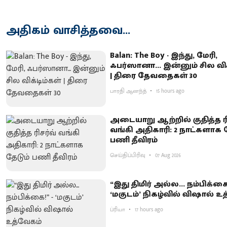
அதிகம் வாசித்தவை...
Balan: The Boy - இந்து, மேரி,
ஃபர்ஸானா... இன்னும் சில விக
| திரை தேவதைகள் 30
பாரதி ஆனந்த்
15 hours ago
அடையாறு ஆற்றில் குதித்த ரி
வங்கி அதிகாரி: 2 நாட்களாக த
பணி தீவிரம்
செய்திப்பிரிவு
07 Aug 2026
“இது திமிர் அல்ல... நம்பிக்கை!
‘மகுடம்’ நிகழ்வில் விஷால் உ
ப்ரியா
17 hours ago