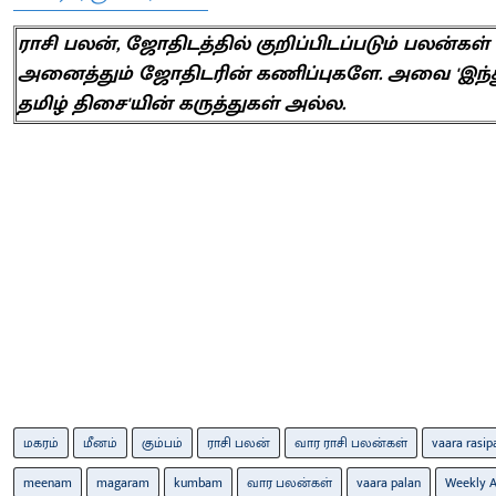
ராசி பலன், ஜோதிடத்தில் குறிப்பிடப்படும் பலன்கள்
அனைத்தும் ஜோதிடரின் கணிப்புகளே. அவை 'இந்
தமிழ் திசை'யின் கருத்துகள் அல்ல.
மகரம்
மீனம்
கும்பம்
ராசி பலன்
வார ராசி பலன்கள்
vaara rasip
meenam
magaram
kumbam
வார பலன்கள்
vaara palan
Weekly A