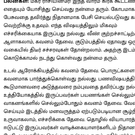
பலன்கள்:
மகர ராசியினரே! இந்த வாரம் கிரக கூட்டண
எதையும் யோசித்து செய்வது நன்மை தரும். கோபமாக
பேசுவதை தவிர்த்து நிதானமாக பேசி செயல்படுவது க
வெற்றிக்கு உதவும். எந்த விஷயத்திலும் மிகவும்
எச்சரிக்கையாக இருப்பது நல்லது. வீண் குற்றச்சாட்டிற்
ஆளாகலாம், கவனம் தேவை. குடும்பத்தில் ஏதாவது ஒர
வகையில் திடீர் சச்சரவுகள் தோன்றலாம். அதற்கு இடம
கொடுக்காமல் நடந்து கொள்வது நன்மை தரும்.
உடல் ஆரோக்கியத்தில் கவனம் தேவை. பொருட்களை
கவனமாக பார்த்துக்கொள்வது நல்லது. பணவிஷயத்தி
கூடுமானவரை அடுத்தவரை நம்புவதை தவிர்ப்பது நல்
உத்தியோகத்தில் இருப்பவர்கள் பயணங்கள் செல்லும
வாகனங்களில் செல்லும்போதும் கவனம் தேவை. வ
செய்யும் இடத்தில் மனவருத்தம் ஏற்படும்படியான சூழ
உருவாகலாம், எச்சரிக்கை தேவை. தொழில் வியாபாரத்
ஈடுபட்டு இருப்பவர்கள் வாடிக்கையாளர்களிடம் நிதா