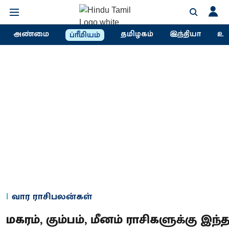
அண்மை
தமிழகம்
இந்தியா
உல
ப்ரீமியம்
வார ராசிபலன்கள்
மகரம், கும்பம், மீனம் ராசிகளுக்கு இந்