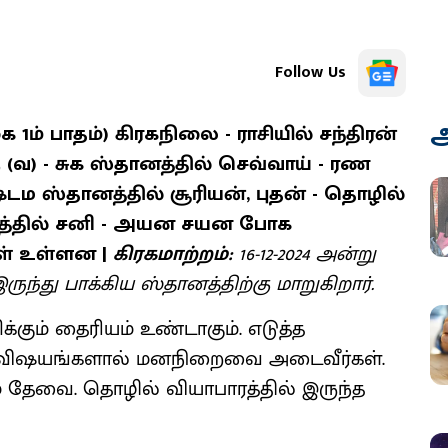
Follow Us
அ
1ம் பாதம்) கிரகநிலை - ராசியில் சந்திரன்
ு (வ) - சுக ஸ்தானத்தில் செவ்வாய் - ரண
ம ஸ்தானத்தில் சூரியன், புதன் - தொழில்
தானத்தில் சனி - அயன சயன போக
ள் உள்ளன |
கிரகமாற்றம்:
16-12-2024 அன்று
ந்து பாக்கிய ஸ்தானத்திற்கு மாறுகிறார்.
்கும் தைரியம் உண்டாகும். எடுத்த
ன்ன விஷயங்களால் மனநிறைவை அடைவீர்கள்.
் தேவை. தொழில் வியாபாரத்தில் இருந்த