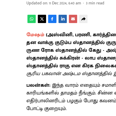
Updated on
:
11 Dec 2024, 6:40 am
3
min read
மேஷம்
(அஸ்வினி, பரணி, கார்த்திகை 
தன வாக்கு குடும்ப ஸ்தானத்தில் குர
ருண ரோக ஸ்தானத்தில் கேது - அஷ்ட
ஸ்தானத்தில் சுக்கிரன் - லாப ஸ்
ஸ்தானத்தில் ராகு என கிரக நிலைக
சூரிய பகவான் அஷ்டம ஸ்தானத்தில் இரு
பலன்கள்:
இந்த வாரம் எதையும் சமாளிக
காரியங்களில் தாமதம் நீங்கும். சி
எதிர்பாலினரிடம் பழகும் போது கவனம
போட்டி குறையும்.