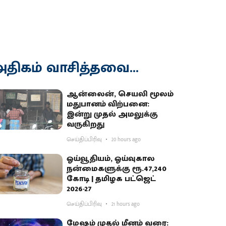
திகம் வாசித்தவை...
ஆன்லைன், செயலி மூலம்
மதுபானம் விற்பனை:
இன்று முதல் அமலுக்கு
வருகிறது
செய்திப்பிரிவு
20 hours ago
ஓய்வூதியம், ஓய்வுகால
நன்மைகளுக்கு ரூ.47,240
கோடி | தமிழக பட்ஜெட்
2026-27
செய்திப்பிரிவு
21 hours ago
மேஷம் முதல் மீனம் வரை: