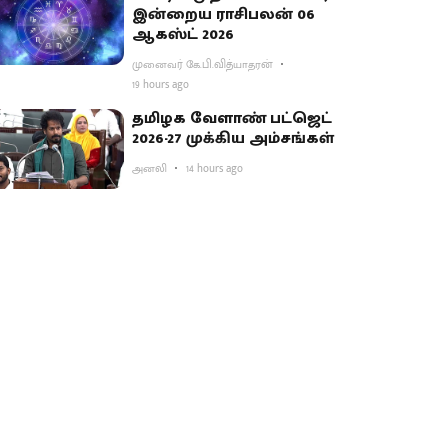
இன்றைய ராசிபலன் 06
ஆகஸ்ட் 2026
முனைவர் கே.பி.வித்யாதரன்
19 hours ago
தமிழக வேளாண் பட்ஜெட்
2026-27 முக்கிய அம்சங்கள்
அனலி
14 hours ago