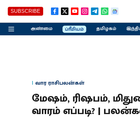
SUBSCRIBE
அண்மை
தமிழகம்
இந்தி
ப்ரீமியம்
வார ராசிபலன்கள்
மேஷம், ரிஷபம், மிதுன
வாரம் எப்படி? | பலன்கள்