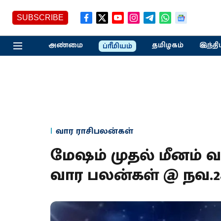
SUBSCRIBE
அண்மை
தமிழகம்
இந்தி
ப்ரீமியம்
வார ராசிபலன்கள்
மேஷம் முதல் மீனம் 
வார பலன்கள் @ நவ.28 