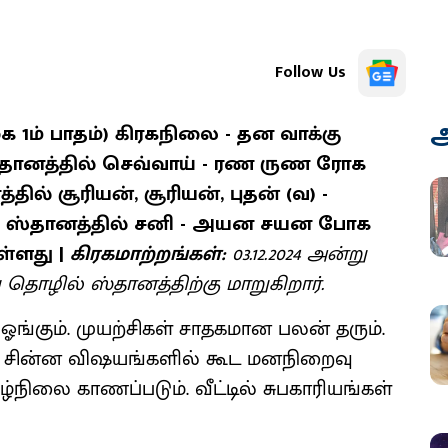
Follow Us
அ
ை 1ம் பாதம்) கிரகநிலை - தன வாக்கு
க ஸ்தானத்தில் செவ்வாய் - ரண ருண ரோக
ில் சூரியன், சூரியன், புதன் (வ) -
 லாப ஸ்தானத்தில் சனி - அயன சயன போக
ள்ளது |
கிரகமாற்றங்கள்:
03.12.2024 அன்று
ு தொழில் ஸ்தானத்திற்கு மாறுகிறார்.
ங்கும். முயற்சிகள் சாதகமான பலன் தரும்.
ச் சின்ன விஷயங்களில் கூட மனநிறைவு
சூழ்நிலை காணப்படும். வீட்டில் சுபகாரியங்கள்