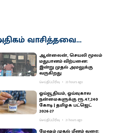
திகம் வாசித்தவை...
ஆன்லைன், செயலி மூலம்
மதுபானம் விற்பனை:
இன்று முதல் அமலுக்கு
வருகிறது
செய்திப்பிரிவு
20 hours ago
ஓய்வூதியம், ஓய்வுகால
நன்மைகளுக்கு ரூ.47,240
கோடி | தமிழக பட்ஜெட்
2026-27
செய்திப்பிரிவு
21 hours ago
மேஷம் முதல் மீனம் வரை: