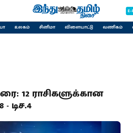
E-
யா
உலகம்
சினிமா
விளையாட்டு
வணிகம்
வரை: 12 ராசிகளுக்கான
- டிச.4