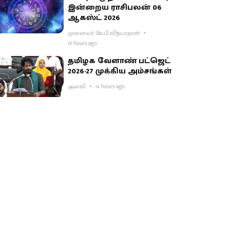
இன்றைய ராசிபலன் 06
ஆகஸ்ட் 2026
முனைவர் கே.பி.வித்யாதரன்
19 hours ago
தமிழக வேளாண் பட்ஜெட்
2026-27 முக்கிய அம்சங்கள்
அனலி
14 hours ago