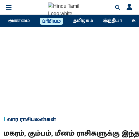
அண்மை
தமிழகம்
இந்தியா
உல
ப்ரீமியம்
வார ராசிபலன்கள்
மகரம், கும்பம், மீனம் ராசிகளுக்கு இந்