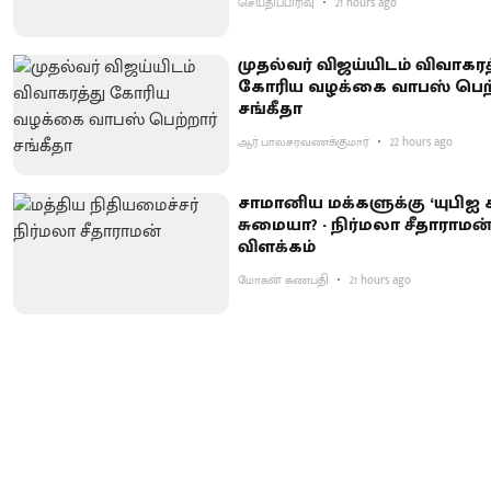
செய்திப்பிரிவு
21 hours ago
முதல்வர் விஜய்யிடம் விவாகரத
கோரிய வழக்கை வாபஸ் பெற்
சங்கீதா
ஆர்.பாலசரவணக்குமார்
22 hours ago
சாமானிய மக்களுக்கு ‘யுபிஐ
சுமையா? - நிர்மலா சீதாராமன
விளக்கம்
மோகன் கணபதி
21 hours ago