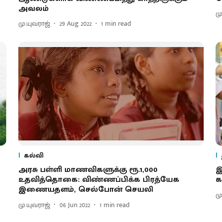
அவலம்
ம
மு.யுவராஜ்
29 Aug 2022
1
min read
கல்வி
அரசு பள்ளி மாணவிகளுக்கு ரூ.1,000
இ
உதவித்தொகை: விண்ணப்பிக்க பிரத்யேக
க
இணையதளம், செல்போன் செயலி
ம
மு.யுவராஜ்
06 Jun 2022
1
min read