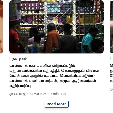
தமிழகம்
டாஸ்மாக் கடைகளில் விற்கப்படும்
ப
மதுபானங்களின் உற்பத்தி, கொள்முதல் விலை
த
வெள்ளை அறிக்கையாக வெளியிடப்படுமா? -
வ
டாஸ்மாக் பணியாளர்கள், சமூக ஆர்வலர்கள்
வ
எதிர்பார்ப்பு
ம
மு.யுவராஜ்
13 Mar 2022
2
min read
Read More