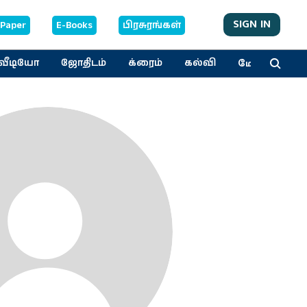
SIGN IN
-Paper
E-Books
பிரசுரங்கள்
மேலும்
வீடியோ
ஜோதிடம்
க்ரைம்
கல்வி