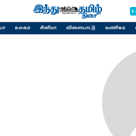
E
யா
உலகம்
சினிமா
விளையாட்டு
வணிகம்