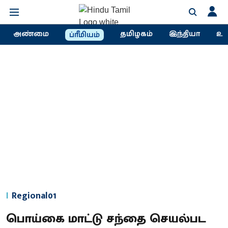
அண்மை
தமிழகம்
இந்தியா
உல
ப்ரீமியம்
Regional01
பொய்கை மாட்டு சந்தை செயல்பட