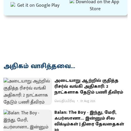
அதிகம் வாசித்தவை...
அடையாறு ஆற்றில் குதித்த
ரிசர்வ் வங்கி அதிகாரி: 2
நாட்களாக தேடும் பணி தீவிரம்
செய்திப்பிரிவு
07 Aug 2026
Balan: The Boy - இந்து, மேரி,
ஃபர்ஸானா... இன்னும் சில
விக்டிம்கள் | திரை தேவதைகள்
30