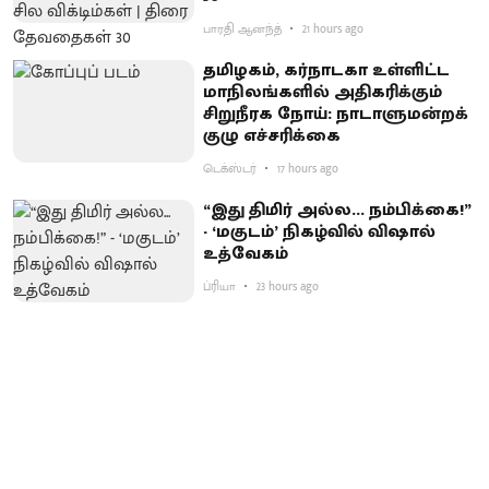
பாரதி ஆனந்த்
21 hours ago
தமிழகம், கர்நாடகா உள்ளிட்ட
மாநிலங்களில் அதிகரிக்கும்
சிறுநீரக நோய்: நாடாளுமன்றக்
குழு எச்சரிக்கை
டெக்ஸ்டர்
17 hours ago
“இது திமிர் அல்ல... நம்பிக்கை!”
- ‘மகுடம்’ நிகழ்வில் விஷால்
உத்வேகம்
ப்ரியா
23 hours ago