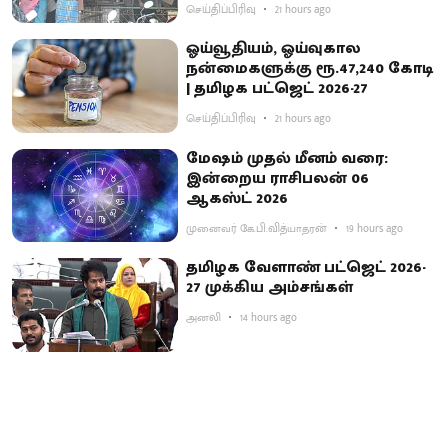
செய்திப்பிரிவு
21 hours ago
ஓய்வூதியம், ஓய்வுகால
நன்மைகளுக்கு ரூ.47,240 கோடி
| தமிழக பட்ஜெட் 2026-27
செய்திப்பிரிவு
21 hours ago
மேஷம் முதல் மீனம் வரை:
இன்றைய ராசிபலன் 06
ஆகஸ்ட் 2026
முனைவர் கே.பி.வித்யாதரன்
19 hours ago
தமிழக வேளாண் பட்ஜெட் 2026-
27 முக்கிய அம்சங்கள்
அனலி
14 hours ago