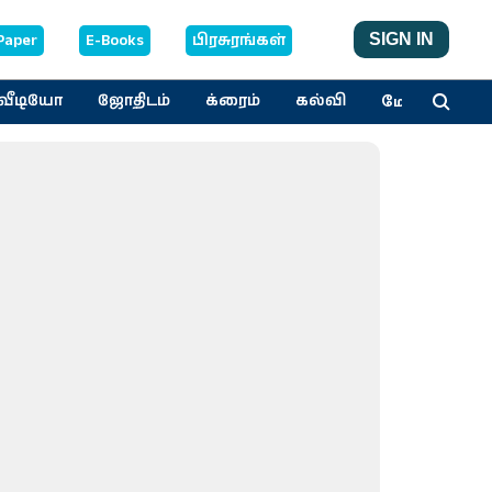
Paper
E-Books
பிரசுரங்கள்
SIGN IN
மேலும்
வீடியோ
ஜோதிடம்
க்ரைம்
கல்வி