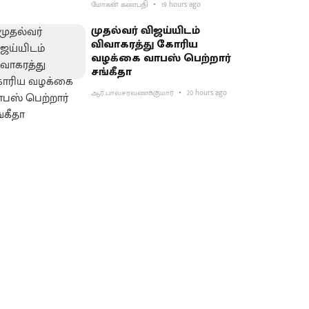
மோகன் கணபதி
19 hours ago
முதல்வர் விஜய்யிடம்
விவாகரத்து கோரிய
வழக்கை வாபஸ் பெற்றார்
சங்கீதா
ஆர்.பாலசரவணக்குமார்
20 hours ago