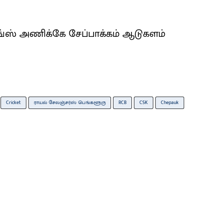
ங்ஸ் அணிக்கே சேப்பாக்கம் ஆடுகளம்
Cricket
ராயல் சேலஞ்சர்ஸ் பெங்களூரு
RCB
CSK
Chepauk