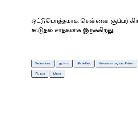
ஒட்டுமொத்தமாக, சென்னை சூப்பர் கி
கூடுதல் சாதகமாக இருக்கிறது.
சேப்பாக்கம்
ஐபிஎல்
கிரிக்கெட்
சென்னை சூப்பர் கிங்ஸ்
IPL 2025
ipl2025