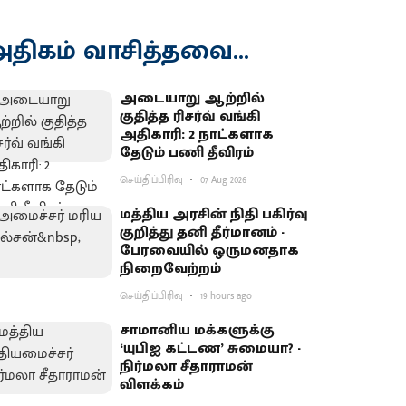
திகம் வாசித்தவை...
அடையாறு ஆற்றில்
குதித்த ரிசர்வ் வங்கி
அதிகாரி: 2 நாட்களாக
தேடும் பணி தீவிரம்
செய்திப்பிரிவு
07 Aug 2026
மத்திய அரசின் நிதி பகிர்வு
குறித்து தனி தீர்மானம் -
பேரவையில் ஒருமனதாக
நிறைவேற்றம்
செய்திப்பிரிவு
19 hours ago
சாமானிய மக்களுக்கு
‘யுபிஐ கட்டண’ சுமையா? -
நிர்மலா சீதாராமன்
விளக்கம்