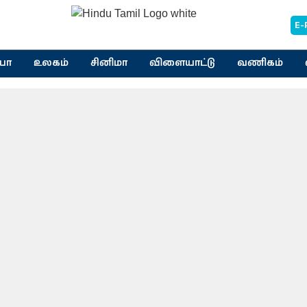
E-
யா
உலகம்
சினிமா
விளையாட்டு
வணிகம்