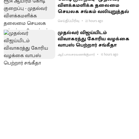
விளக்கமளிக்க தலைமை
செயலக சங்கம் வலியுறுத்தல்
செய்திப்பிரிவு
22 hours ago
முதல்வர் விஜய்யிடம்
விவாகரத்து கோரிய வழக்கை
வாபஸ் பெற்றார் சங்கீதா
ஆர்.பாலசரவணக்குமார்
15 hours ago