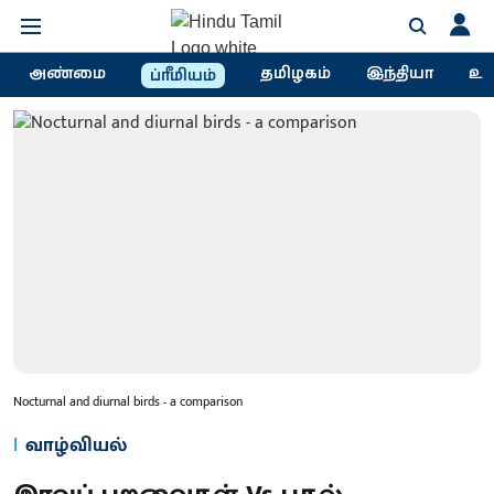
அண்மை
தமிழகம்
இந்தியா
உல
ப்ரீமியம்
Nocturnal and diurnal birds - a comparison
வாழ்வியல்