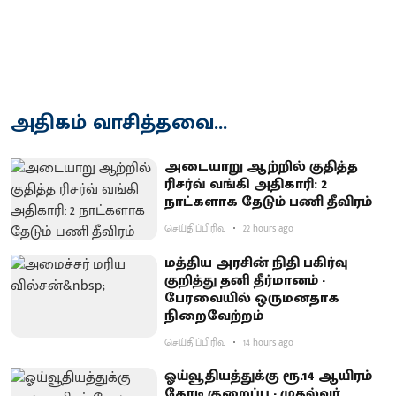
அதிகம் வாசித்தவை...
அடையாறு ஆற்றில் குதித்த
ரிசர்வ் வங்கி அதிகாரி: 2
நாட்களாக தேடும் பணி தீவிரம்
செய்திப்பிரிவு
22 hours ago
மத்திய அரசின் நிதி பகிர்வு
குறித்து தனி தீர்மானம் -
பேரவையில் ஒருமனதாக
நிறைவேற்றம்
செய்திப்பிரிவு
14 hours ago
ஓய்வூதியத்துக்கு ரூ.14 ஆயிரம்
கோடி குறைப்பு - முதல்வர்