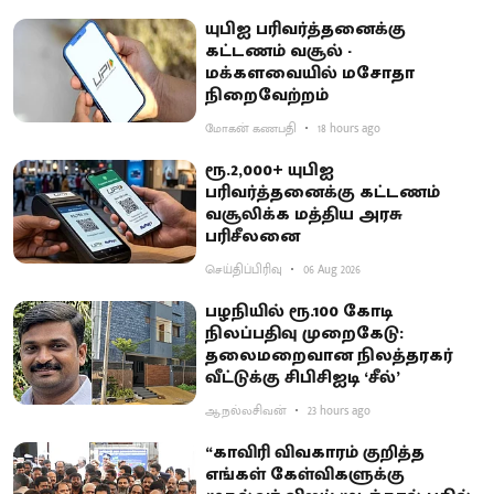
யுபிஐ பரிவர்த்தனைக்கு
கட்டணம் வசூல் -
மக்களவையில் மசோதா
நிறைவேற்றம்
மோகன் கணபதி
18 hours ago
ரூ.2,000+ யுபிஐ
பரிவர்த்தனைக்கு கட்டணம்
வசூலிக்க மத்திய அரசு
பரிசீலனை
செய்திப்பிரிவு
06 Aug 2026
பழநியில் ரூ.100 கோடி
நிலப்பதிவு முறைகேடு:
தலைமறைவான நிலத்தரகர்
வீட்டுக்கு சிபிசிஐடி ‘சீல்’
ஆ.நல்லசிவன்
23 hours ago
“காவிரி விவகாரம் குறித்த
எங்கள் கேள்விகளுக்கு