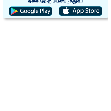
திசை App-ஐ பயன்படுத்துக..!