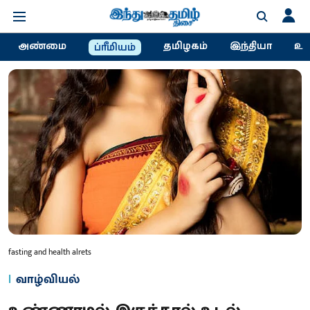
அண்மை
தமிழகம்
இந்தியா
உல
ப்ரீமியம்
fasting and health alrets
வாழ்வியல்