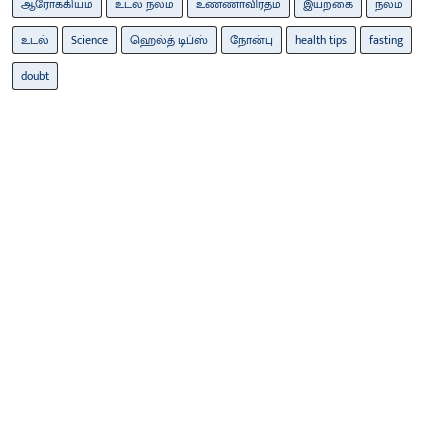
ஆரோக்கியம்
உடல் நலம்
உண்ணாவிரதம்
இயற்கை
நலம்
உடல்
Science
ஹெல்த் டிப்ஸ்
நோன்பு
health tips
fasting
doubt