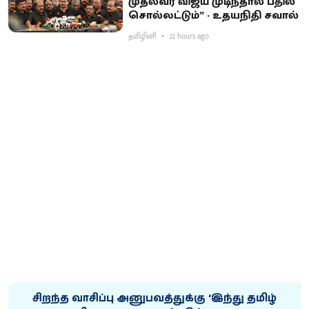
முதல்வர் விஜய் முடிந்தால் பதில்
சொல்லட்டும்” - உதயநிதி சவால்
தமிழினி
22 hours ago
சிறந்த வாசிப்பு அனுபவத்துக்கு ‘இந்து தமிழ்