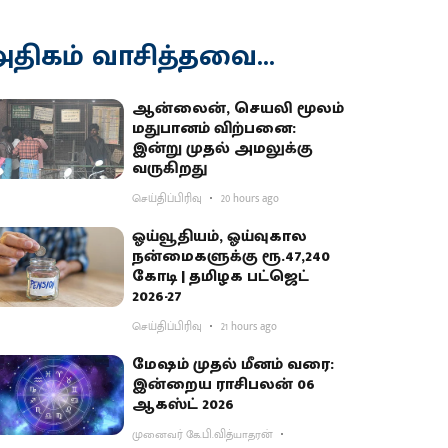
திகம் வாசித்தவை...
ஆன்லைன், செயலி மூலம்
மதுபானம் விற்பனை:
இன்று முதல் அமலுக்கு
வருகிறது
செய்திப்பிரிவு
20 hours ago
ஓய்வூதியம், ஓய்வுகால
நன்மைகளுக்கு ரூ.47,240
கோடி | தமிழக பட்ஜெட்
2026-27
செய்திப்பிரிவு
21 hours ago
மேஷம் முதல் மீனம் வரை:
இன்றைய ராசிபலன் 06
ஆகஸ்ட் 2026
முனைவர் கே.பி.வித்யாதரன்