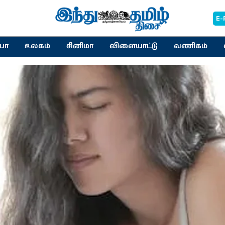
E-
யா
உலகம்
சினிமா
விளையாட்டு
வணிகம்