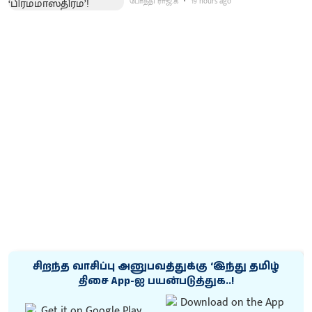
போத்தி ராஜ்.க
19 hours ago
சிறந்த வாசிப்பு அனுபவத்துக்கு ‘இந்து தமிழ்
திசை App-ஐ பயன்படுத்துக..!