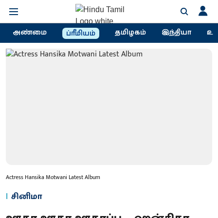
அண்மை
தமிழகம்
இந்தியா
உல
ப்ரீமியம்
Actress Hansika Motwani Latest Album
சினிமா