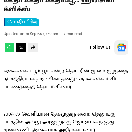
ஊதா ஊதா ஊதாப்பூ... ஹன்சிகா
க்ளிக்ஸ்
செய்திப்பிரிவு
Updated on
:
18 Sep 2024, 1:40 am
2
min read
Follow Us
ஷக்கலக்கா பூம் பூம் என்ற தொடரின் மூலம் குழந்தை
நட்சத்திரமாக ஹன்சிகா தனது தொலைக்காட்சிப்
பயணத்தைத் தொடங்கினார்.
2007- ல் வெளியான தேசமுதுரு என்ற தெலுங்கு
படத்தில் அல்லு அர்ஜுனுக்கு ஜோடியாக நடித்து
முன்னணி நடிகையாக அறிமுகமானார்.