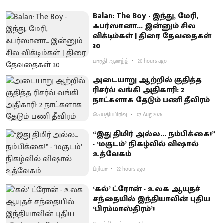
Balan: The Boy - இந்து, மேரி,
ஃபர்ஸானா... இன்னும் சில
விக்டிம்கள் | திரை தேவதைகள்
30
பாரதி ஆனந்த்
20 hours ago
அடையாறு ஆற்றில் குதித்த
ரிசர்வ் வங்கி அதிகாரி: 2
நாட்களாக தேடும் பணி தீவிரம்
செய்திப்பிரிவு
07 Aug 2026
“இது திமிர் அல்ல... நம்பிக்கை!”
- ‘மகுடம்’ நிகழ்வில் விஷால்
உத்வேகம்
ப்ரியா
22 hours ago
‘கல்’ ட்ரோன் - உலக ஆயுதச்
சந்தையில் இந்தியாவின் புதிய
‘பிரம்மாஸ்திரம்’!