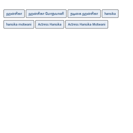
ஹன்சிகா
ஹன்சிகா மோத்வானி
நடிகை ஹன்சிகா
hansika
hansika motwani
Actress Hansika
Actress Hansika Motwani