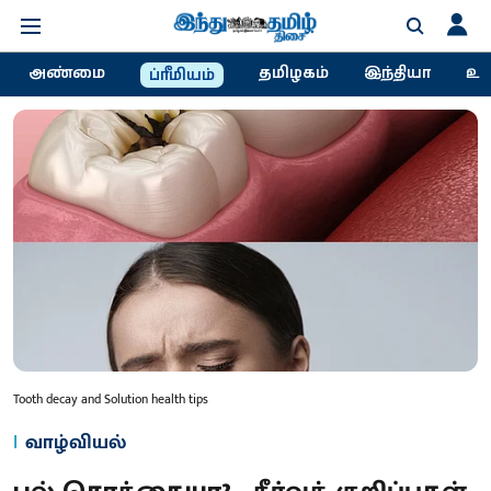
அண்மை
தமிழகம்
இந்தியா
உல
ப்ரீமியம்
Tooth decay and Solution health tips
வாழ்வியல்