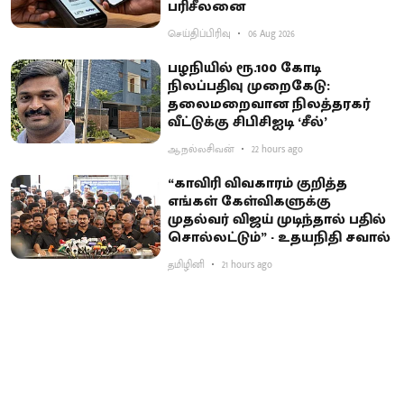
பரிசீலனை
செய்திப்பிரிவு
06 Aug 2026
பழநியில் ரூ.100 கோடி
நிலப்பதிவு முறைகேடு:
தலைமறைவான நிலத்தரகர்
வீட்டுக்கு சிபிசிஐடி ‘சீல்’
ஆ.நல்லசிவன்
22 hours ago
“காவிரி விவகாரம் குறித்த
எங்கள் கேள்விகளுக்கு
முதல்வர் விஜய் முடிந்தால் பதில்
சொல்லட்டும்” - உதயநிதி சவால்
தமிழினி
21 hours ago