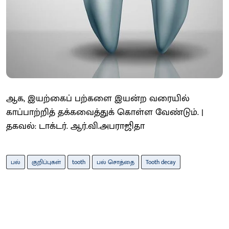
ஆக, இயற்கைப் பற்களை இயன்ற வரையில்
காப்பாற்றித் தக்கவைத்துக் கொள்ள வேண்டும். |
தகவல்: டாக்டர். ஆர்.வி.அபராஜிதா
பல்
குறிப்புகள்
tooth
பல் சொத்தை
Tooth decay