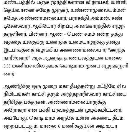
மண்​டபத்​தில் பஞ்ச மூர்த்​தி​களான விநாயகர், வள்​ளி,
தெய்​வானை சமேத முரு​கர், உண்​ணா​முலை​யம்​மன்
சமேத அண்​ணா​மலை​யார், பராசக்தி அம்​மன், சண்​
டிகேஸ்​வரர் ஆகியோர் சிறப்பு அலங்​காரத்​தில் எழுந்​
தருளினர். பின்​னர் ஆண் - பெண் சமம் என்ற தத்​து​
வத்தை உலகுக்கு உணர்த்த உமை​யாளுக்கு தனது
இடபாகத்தை வழங்​கிய அண்​ணா​மலை​யார் “அர்த்​த​
நாரீஸ்​வரர்” ஆக ஆனந்த தாண்​ட​வத்​துடன் மாலை
5.55 மணி​யள​வில் தங்க கொடிமரம் முன்பு எழுந்​தருளி​
னார்.
ஆண்​டுக்கு ஒரு முறை மகா தீபத்​தன்று மட்​டுமே சில
நிமிடங்​கள் காட்சி தரும் அர்த்​த​நாரீஸ்​வரர் காட்​சியை
தரிசித்த பக்​தர்​கள், அண்​ணா​மலை​யாருக்கு
அரோகரா என பக்தி பரவசத்​துடன் முழக்​கமிட்​டனர்.
அப்​போது, கொடி மரம் அருகே உள்ள அகண்ட தீபம்
ஏற்​றப்​பட்​டதும், மாலை 6 மணிக்கு 2,668 அடி உயர