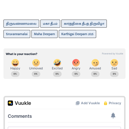
திருவண்ணாமலை
மகா தீபம்
கார்த்திகை தீபத் திருவிழா
tiruvannamalai
Maha Deepam
Karthigai Deepam 2025