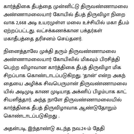
கார்த்திகை தீபத்தை முன்னிட்டு ​திரு​வண்​ணா​மலை
அண்​ணா​மலை​யார் கோயில் தீபத் திரு​விழா​ நிறை​
வாக 2,668 அடி உயர​முள்ள மலை உச்​சி​யில் மகா தீபம்
ஏற்​றப்​பட்​டது. லட்​சக்​கணக்​கான பக்​தர்​கள்
மகாதீபத்தை தரிசனம் செய்​தனர்.
நினைத்​தாலே முக்தி தரும் திரு​வண்​ணா​மலை
அண்​ணா​மலை​யார் கோயி​லில் மிக​வும் பிரசித்தி
பெற்ற விழா​வான கார்த்​திகை தீபத் திரு​விழா மிக
சிறப்​பாக கொண்​டாடப்​படு​கிறது. ‘தான்’ என்ற அகந்​
தையை அழிக்க சிவபெரு​மான் திரு​வண்​ணா​மலை​
யில் அடி​முடி காண முடி​யாத அக்​னிப் பிழம்​பாக காட்​
சி​யளித்​தார். அந்த நாளே திரு​வண்​ணா​மலை​யில்
கார்த்​திகை தீபத் திரு​விழா​வாக ஆண்​டு​தோறும்
கொண்​டாடப்​படு​கிறது .
அதன்​படி, இந்​தாண்டு கடந்த நவ.24-ம் தேதி