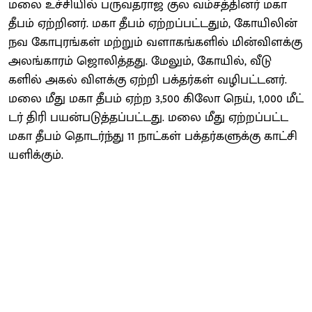
மலை உச்​சி​யில் பரு​வத​ராஜ குல வம்​சத்​தினர் மகா
தீபம் ஏற்​றினர். மகா தீபம் ஏற்​றப்​பட்​டதும், கோயி​லின்
நவ கோபுரங்​கள் மற்​றும் வளாகங்​களில் மின்​விளக்கு
அலங்​காரம் ஜொலித்​தது. மேலும், கோயில், வீடு​
களில் அகல் விளக்கு ஏற்றி பக்​தர்​கள் வழிபட்​டனர்.
மலை மீது மகா தீபம் ஏற்ற 3,500 கிலோ நெய், 1,000 மீட்​
டர் திரி பயன்​படுத்​தப்​பட்​டது. மலை மீது ஏற்​றப்பட்ட
மகா தீபம் தொடர்ந்து 11 நாட்​கள் பக்​தர்​களுக்கு காட்​சி​
யளிக்​கும்.