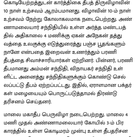
கொடியேற்​றத்​துடன் கார்த்​திகை தீபத் திரு​விழா​வின்
10 நாள் உற்​சவம் ஆரம்​ப​மானது. விழா​வின் 10-ம் நாள்
உற்​சவம் நேற்று கோலாகல​மாக நடை​பெற்​றது. அண்​
ணா​மலை​யார் சந்​நி​தி​யில் உள்ள அர்த்த மண்​டபத்​
தில் அதி​காலை 4 மணிக்கு ஏகன் அநேகன் தத்​து​
வத்தை உலகுக்கு எடுத்​துரைத்து பஞ்ச பூதங்களும்
நானே என்​பதை இறைவன் உணர்த்​தும் பரணி
தீபத்தை சிவாச்​சா​ரி​யார்​கள் ஏற்​றினர். பின்​னர், பரணி
தீப​மானது அம்​மன் சந்​நி​தி, விநாயகர் சந்​நிதி உள்​
ளிட்ட அனைத்து சந்​நி​தி​களுக்​கும் கொண்டு செல்​
லப்​பட்டு தீபம் ஏற்​றப்​பட்​டது. இதில், ஏராள​மான பக்​தர்​
கள் மழையை​யும் பொருட்​படுத்​தாமல் திரண்டு
தரிசனம் செய்​தனர்.
மாலை மகாதீப பெரு​விழா நடை​பெற்​றது. மாலை 4
மணி முதல் அண்​ணா​மலை​யார் கோயில் 3-ம் பிர​
காரத்​தில் உள்ள கொடிமரம் முன்பு உள்ள தீப​தரிசன