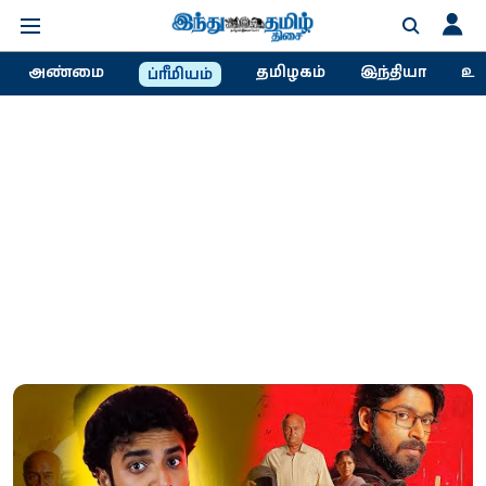
அண்மை
தமிழகம்
இந்தியா
உல
ப்ரீமியம்