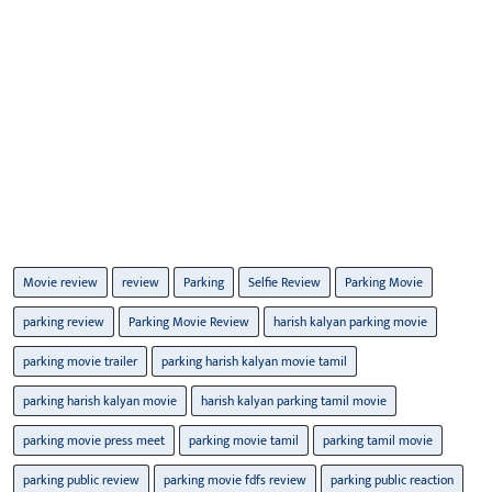
Movie review
review
Parking
Selfie Review
Parking Movie
parking review
Parking Movie Review
harish kalyan parking movie
parking movie trailer
parking harish kalyan movie tamil
parking harish kalyan movie
harish kalyan parking tamil movie
parking movie press meet
parking movie tamil
parking tamil movie
parking public review
parking movie fdfs review
parking public reaction