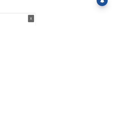
X
த்துப் பேழை
வீடியோக்கள்
யங்கம்
அரசியல்
புக் கட்டுரைகள்
சினிமா
ஆன்மிகம்
பொது