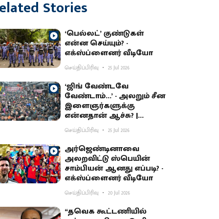
elated Stories
‘பெல்லட்’ குண்டுகள்
என்ன செய்யும்? -
எக்ஸ்ப்ளைனர் வீடியோ
செய்திப்பிரிவு
25 Jul 2026
‘ஜிங் வேண்டவே
வேண்டாம்...’ - அலறும் சீன
இளைஞர்களுக்கு
என்னதான் ஆச்சு? |
எக்ஸ்ப்ளைனர் வீடியோ
செய்திப்பிரிவு
25 Jul 2026
அர்ஜெண்டினாவை
அலறவிட்டு ஸ்பெயின்
சாம்பியன் ஆனது எப்படி? -
எக்ஸ்ப்ளைனர் வீடியோ
செய்திப்பிரிவு
20 Jul 2026
“தவெக கூட்டணியில்