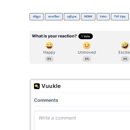
விஜய்
வைகோ
மதிமுக
MDMK
Vaiko
TVK Vijay