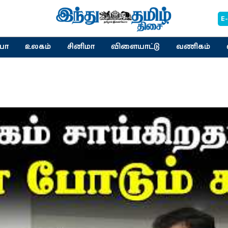
E
யா
உலகம்
சினிமா
விளையாட்டு
வணிகம்