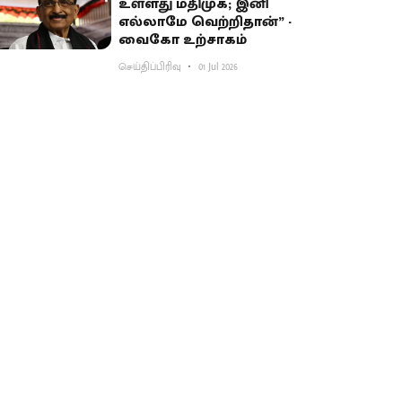
உள்ளது மதிமுக; இனி
எல்லாமே வெற்றிதான்” -
வைகோ உற்சாகம்
செய்திப்பிரிவு
01 Jul 2026