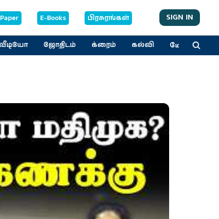
SIGN IN
-Paper
E-Books
பிரசுரங்கள்
மேலும்
வீடியோ
ஜோதிடம்
க்ரைம்
கல்வி