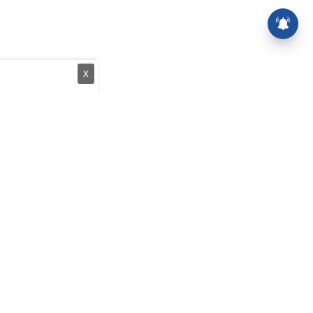
X
த்துப் பேழை
வீடியோக்கள்
யங்கம்
அரசியல்
புக் கட்டுரைகள்
சினிமா
ஆன்மிகம்