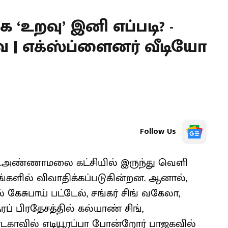
றவு’ இனி எப்படி? -
ை | எக்ஸ்ப்ளைனர் வீடியோ
Follow Us
அண்​ணா​மலை கட்​சி​யில் இருந்து வெளி​
​களில் விவாதிக்கப்​படு​கின்​றன. ஆனால்,
ேசு​பாய் பட்டேல், சங்​கர் சிங் வகேலா,
தரப் பிரதேசத்தில் கல்யாண் சிங்,
நாட​கா​வில் எடியூரப்பா போன்​றோர் பாஜக​வில்