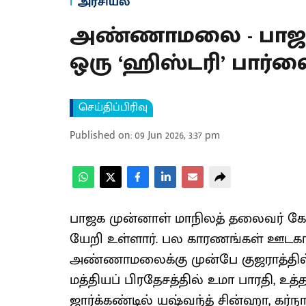
அரசியல்
அண்ணாமலை - பாஜக ‘உ
ஒரு ‘ஹிஸ்டரி’ பார்வ
செய்திப்பிரிவு
Published on
:
09 Jun 2026, 3:37 pm
பாஜக முன்னாள் மாநிலத் தலை​வர் கே.
யேறி உள்​ளார். பல காரணங்​கள் ஊடகங்
அண்ணா​மலைக்கு முன்பே குஜ​ராத்​தில் க
மத்தியப் பிரதேசத்தில் உமா பார​தி, உத்
ஜார்க்கண்டில் யஷ்வந்த் சின்​ஹா, கர்​