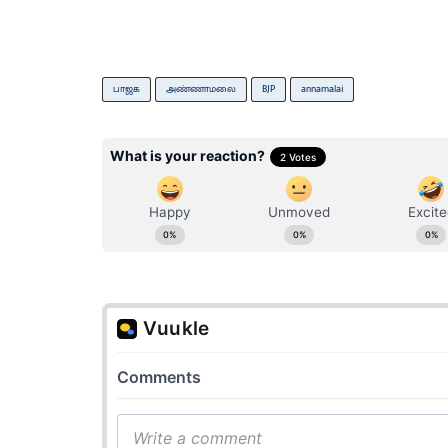
பாஜக
அண்ணாமலை
BJP
annamalai