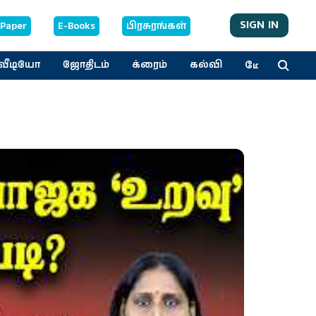
SIGN IN
-Paper
E-Books
பிரசுரங்கள்
மேலும்
வீடியோ
ஜோதிடம்
க்ரைம்
கல்வி