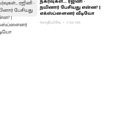
நகர்வுகள்... ரஜினி -
நயினார் பேசியது என்ன? |
எக்ஸ்ப்ளைனர் வீடியோ
செய்திப்பிரிவு
17 Jun 2026