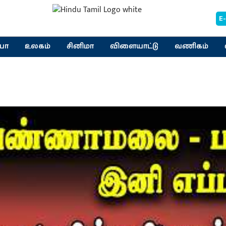
E
யா
உலகம்
சினிமா
விளையாட்டு
வணிகம்