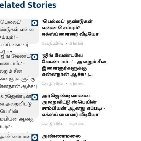
elated Stories
‘பெல்லட்’ குண்டுகள்
என்ன செய்யும்? -
எக்ஸ்ப்ளைனர் வீடியோ
செய்திப்பிரிவு
25 Jul 2026
‘ஜிங் வேண்டவே
வேண்டாம்...’ - அலறும் சீன
இளைஞர்களுக்கு
என்னதான் ஆச்சு? |
எக்ஸ்ப்ளைனர் வீடியோ
செய்திப்பிரிவு
25 Jul 2026
அர்ஜெண்டினாவை
அலறவிட்டு ஸ்பெயின்
சாம்பியன் ஆனது எப்படி? -
எக்ஸ்ப்ளைனர் வீடியோ
செய்திப்பிரிவு
20 Jul 2026
அண்ணாமலை