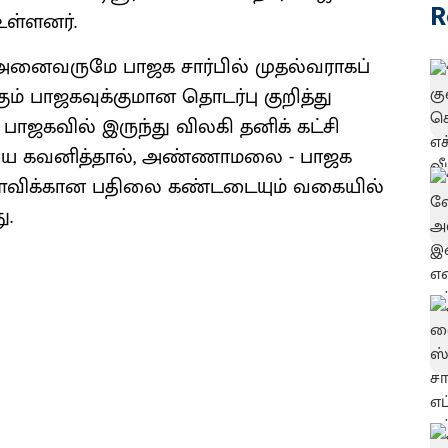
R
ள்​ளனர்.
னை​வருமே பாஜக சார்​பில் முதல்​வ​ராகப்
ம் பாஜகவுக்குமான தொடர்பு குறித்து
ாஜகவில் இருந்து விலகி தனிக் கட்சி
ையை கவனித்தால், அண்ணாமலை - பாஜக
 கேள்விக்கான பதிலை கண்டடையும் வகையில்
ு.