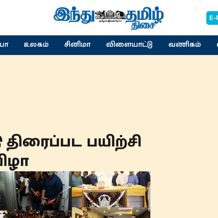
E-
யா
உலகம்
சினிமா
விளையாட்டு
வணிகம்
 திரைப்பட பயிற்சி
விழா