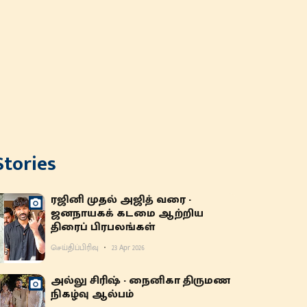
Stories
ரஜினி முதல் அஜித் வரை -
ஜனநாயகக் கடமை ஆற்றிய
திரைப் பிரபலங்கள்
செய்திப்பிரிவு
23 Apr 2026
அல்லு சிரிஷ் - நைனிகா திருமண
நிகழ்வு ஆல்பம்