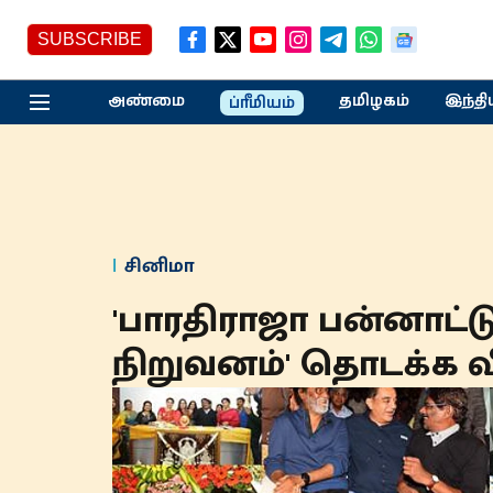
SUBSCRIBE
அண்மை
தமிழகம்
இந்தி
ப்ரீமியம்
சினிமா
'பாரதிராஜா பன்னாட்டு
நிறுவனம்' தொடக்க 