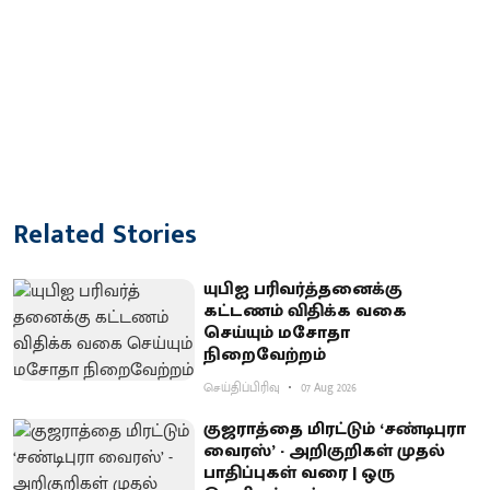
Related Stories
யுபிஐ பரிவர்த்​தனைக்கு
கட்டணம் விதிக்க வகை
செய்யும் மசோதா
நிறைவேற்றம்
செய்திப்பிரிவு
07 Aug 2026
குஜராத்தை மிரட்டும் ‘சண்டிபுரா
வைரஸ்’ - அறிகுறிகள் முதல்
பாதிப்புகள் வரை | ஒரு