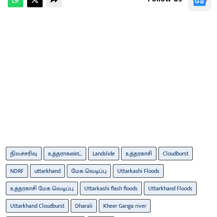
நிலச்சரிவு
உத்தராகண்ட்
Landslide
உத்தரகாசி
Cloudburst
NDRF
uttarkhand
மேக வெடிப்பு
Uttarkashi Floods
உத்தரகாசி மேக வெடிப்பு
Uttarkashi flash floods
Uttarkhand Floods
Uttarkhand Cloudburst
Dharali
Kheer Ganga river