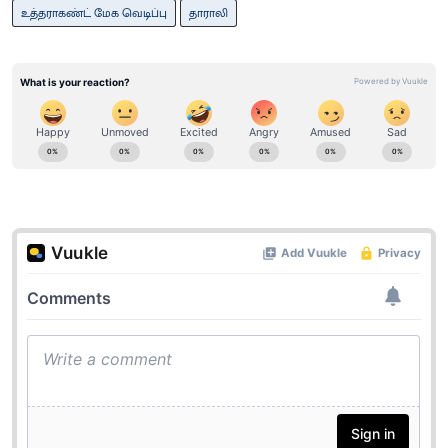
உத்தராகண்ட் மேக வெடிப்பு
தாராலி