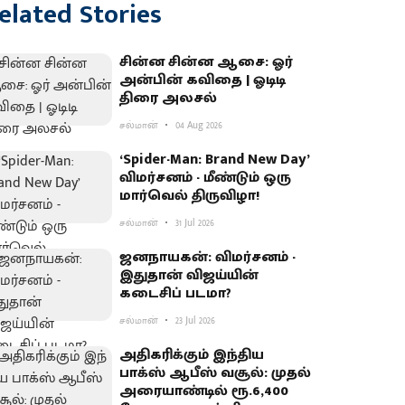
elated Stories
சின்ன சின்ன ஆசை: ஓர்
அன்பின் கவிதை | ஓடிடி
திரை அலசல்
சல்மான்
04 Aug 2026
‘Spider-Man: Brand New Day’
விமர்சனம் - மீண்டும் ஒரு
மார்வெல் திருவிழா!
சல்மான்
31 Jul 2026
ஜனநாயகன்: விமர்சனம் -
இதுதான் விஜய்யின்
கடைசிப் படமா?
சல்மான்
23 Jul 2026
அ​தி​கரிக்​கும் இந்​திய
பாக்ஸ் ஆபீஸ் வசூல்: முதல்
அரையாண்டில் ரூ.6,400