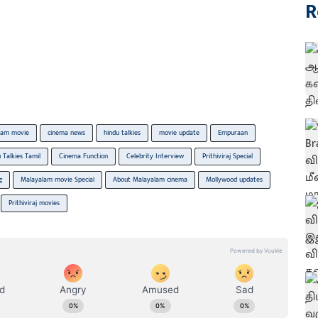
R
lam movie
cinema news
hindu talkies
movie update
Empuraan
 Talkies Tamil
Cinema Function
Celebrity Interview
Prithiviraj Special
g
Malayalam movie Special
About Malayalam cinema
Mollywood updates
Prithiviraj movies