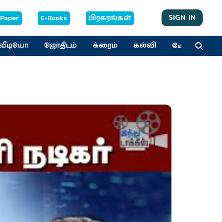
SIGN IN
-Paper
E-Books
பிரசுரங்கள்
மேலும்
வீடியோ
ஜோதிடம்
க்ரைம்
கல்வி