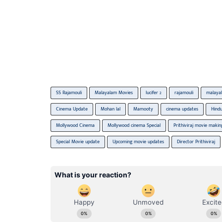
SS Rajamouli
Malayalam Movies
lucifer 2
rajamouli
malaya
Cinema Update
Mohan lal
Mamooty
cinema updates
Hindu
Mollywood Cinema
Mollywood cinema Special
Prithiviraj movie makin
Special Movie update
Upcoming movie updates
Director Prithiviraj