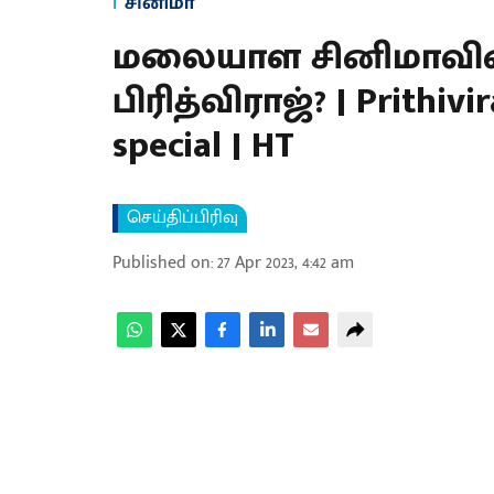
சினிமா
மலையாள சினிமாவின்
பிரித்விராஜ்? | Prithiv
special | HT
செய்திப்பிரிவு
Published on
:
27 Apr 2023, 4:42 am