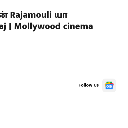
 Rajamouli யா
iraj | Mollywood cinema
Follow Us