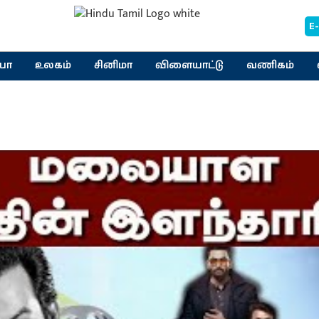
E
யா
உலகம்
சினிமா
விளையாட்டு
வணிகம்