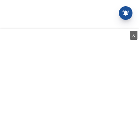
X
⌄
செய்திகள்
⌄
சிறப்புப் பக்கம்