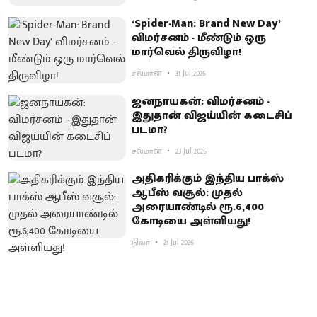
‘Spider-Man: Brand New Day’
விமர்சனம் - மீண்டும் ஒரு
மார்வெல் திருவிழா!
சல்மான்
31 Jul 2026
ஜனநாயகன்: விமர்சனம் -
இதுதான் விஜய்யின் கடைசிப்
படமா?
சல்மான்
23 Jul 2026
அ​தி​கரிக்​கும் இந்​திய பாக்ஸ்
ஆபீஸ் வசூல்: முதல்
அரையாண்டில் ரூ.6,400
கோடியை அள்ளியது!
நிலா
21 Jul 2026