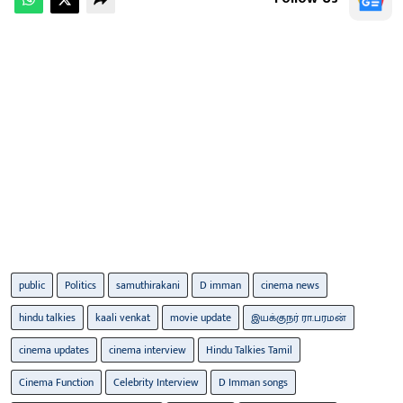
public
Politics
samuthirakani
D imman
cinema news
hindu talkies
kaali venkat
movie update
இயக்குநர் ரா.பரமன்
cinema updates
cinema interview
Hindu Talkies Tamil
Cinema Function
Celebrity Interview
D Imman songs