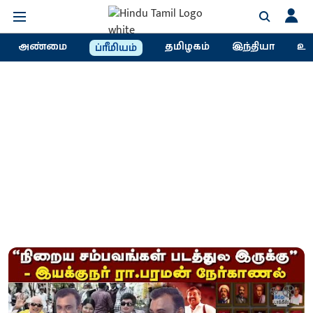
அண்மை
தமிழகம்
இந்தியா
உல
ப்ரீமியம்